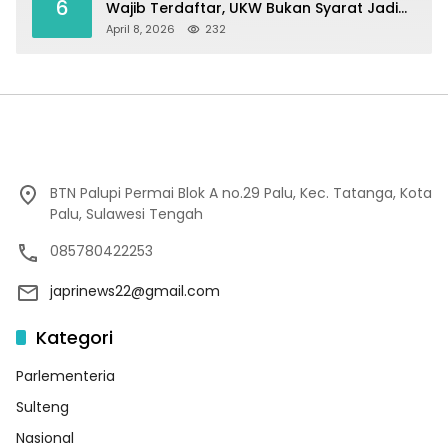
6
Wajib Terdaftar, UKW Bukan Syarat Jadi
Wartawan
April 8, 2026
232
BTN Palupi Permai Blok A no.29 Palu, Kec. Tatanga, Kota
Palu, Sulawesi Tengah
085780422253
japrinews22@gmail.com
Kategori
Parlementeria
Sulteng
Nasional