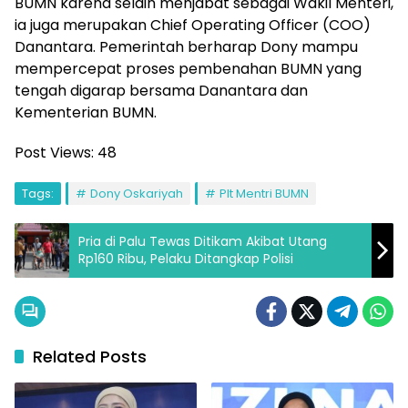
BUMN karena selain menjabat sebagai Wakil Menteri,
ia juga merupakan Chief Operating Officer (COO)
Danantara. Pemerintah berharap Dony mampu
mempercepat proses pembenahan BUMN yang
tengah digarap bersama Danantara dan
Kementerian BUMN.
Post Views:
48
Tags:
Dony Oskariyah
Plt Mentri BUMN
Pria di Palu Tewas Ditikam Akibat Utang
Rp160 Ribu, Pelaku Ditangkap Polisi
Related Posts