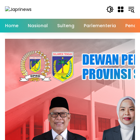
Skip
to
content
Home
Nasional
Sulteng
Parlementeria
Pendi