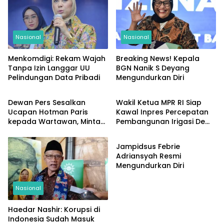
Nasional
Nasional
Menkomdigi: Rekam Wajah
Breaking News! Kepala
Tanpa Izin Langgar UU
BGN Nanik S Deyang
Pelindungan Data Pribadi
Mengundurkan Diri
Nasional
Nasional
Dewan Pers Sesalkan
Wakil Ketua MPR RI Siap
Ucapan Hotman Paris
Kawal Inpres Percepatan
kepada Wartawan, Minta
Pembangunan Irigasi Demi
Nasional
Semua Pihak Hormati Kerja
Perkuat Ketahanan
Jurnalistik
Pangan
Jampidsus Febrie
Adriansyah Resmi
Mengundurkan Diri
Nasional
Haedar Nashir: Korupsi di
Indonesia Sudah Masuk