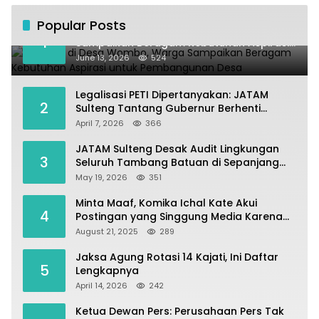
Popular Posts
Kundapil di Desa Wombo, Warga
1
Sampaikan Beragam Kebutuhan Aspirasi
untuk Pembangunan Desa
June 13, 2026
524
Legalisasi PETI Dipertanyakan: JATAM
2
Sulteng Tantang Gubernur Berhenti
Andalkan Tambang dan Selamatkan
April 7, 2026
366
Parigi Moutong sebagai Lumbung Pangan
JATAM Sulteng Desak Audit Lingkungan
3
Seluruh Tambang Batuan di Sepanjang
Pesisir Palu–Donggala
May 19, 2026
351
Minta Maaf, Komika Ichal Kate Akui
4
Postingan yang Singgung Media Karena
Emosi
August 21, 2025
289
Jaksa Agung Rotasi 14 Kajati, Ini Daftar
5
Lengkapnya
April 14, 2026
242
Ketua Dewan Pers: Perusahaan Pers Tak