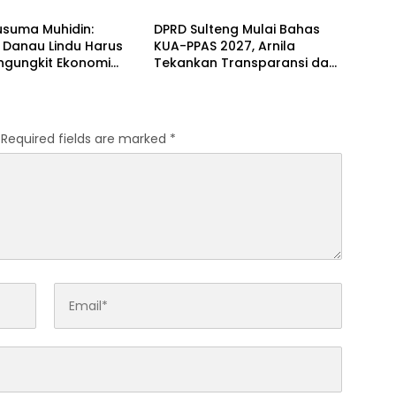
an
Sama Investasi dan
Pembangunan
usuma Muhidin:
DPRD Sulteng Mulai Bahas
l Danau Lindu Harus
KUA-PPAS 2027, Arnila
ngungkit Ekonomi
Tekankan Transparansi dan
kat Sigi
Keberpihakan pada Rakyat
Required fields are marked
*