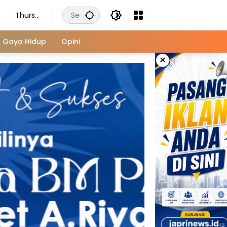
Thursd
ay,
August
Gaya Hidup
Opini
6, 2026
×