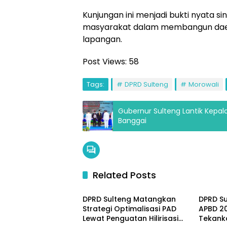
Kunjungan ini menjadi bukti nyata si
masyarakat dalam membangun daerah
lapangan.
Post Views:
58
Tags:
DPRD Sulteng
Morowali
Gubernur Sulteng Lantik Kepal
Banggai
Related Posts
Parlementeria
Parlem
DPRD Sulteng Matangkan
DPRD Su
Strategi Optimalisasi PAD
APBD 2
Lewat Penguatan Hilirisasi
Tekank
Parlementeria
Parlem