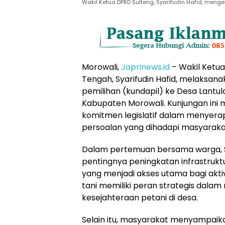
Wakil Ketua DPRD Sulteng, Syarifudin Hafid, meng
Morowali,
Japrinews.id
– Wakil Ketua
Tengah, Syarifudin Hafid, melaksan
pemilihan (kundapil) ke Desa Lantu
Kabupaten Morowali. Kunjungan ini 
komitmen legislatif dalam menyerap 
persoalan yang dihadapi masyarakat
Dalam pertemuan bersama warga, S
pentingnya peningkatan infrastruktu
yang menjadi akses utama bagi aktivi
tani memiliki peran strategis dala
kesejahteraan petani di desa.
Selain itu, masyarakat menyampaika