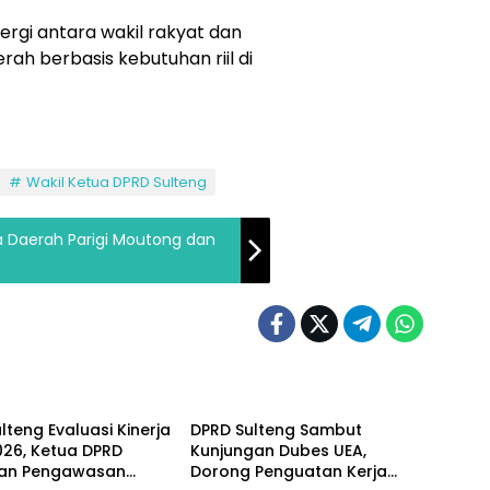
nergi antara wakil rakyat dan
 berbasis kebutuhan riil di
Wakil Ketua DPRD Sulteng
a Daerah Parigi Moutong dan
enteria
Parlementeria
lteng Evaluasi Kinerja
DPRD Sulteng Sambut
026, Ketua DPRD
Kunjungan Dubes UEA,
an Pengawasan
Dorong Penguatan Kerja
enteria
Parlementeria