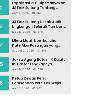
Legalisasi PETI Dipertanyakan:
2
JATAM Sulteng Tantang
Gubernur Berhenti Andalkan
April 7, 2026
357
Tambang dan Selamatkan
Parigi Moutong sebagai
JATAM Sulteng Desak Audit
3
Lumbung Pangan
Lingkungan Seluruh Tambang
Batuan di Sepanjang Pesisir
May 19, 2026
348
Palu–Donggala
Minta Maaf, Komika Ichal
4
Kate Akui Postingan yang
Singgung Media Karena Emosi
August 21, 2025
285
Jaksa Agung Rotasi 14 Kajati,
5
Ini Daftar Lengkapnya
April 14, 2026
238
Ketua Dewan Pers:
6
Perusahaan Pers Tak Wajib
Terdaftar, UKW Bukan Syarat
April 8, 2026
231
Jadi Wartawan