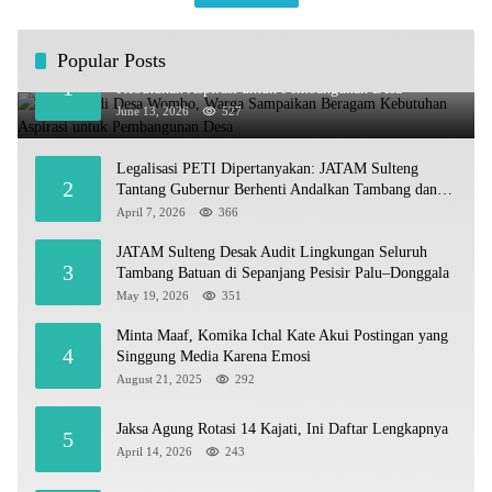
Popular Posts
Kundapil di Desa Wombo, Warga Sampaikan Beragam
1
Kebutuhan Aspirasi untuk Pembangunan Desa
June 13, 2026
527
Legalisasi PETI Dipertanyakan: JATAM Sulteng
2
Tantang Gubernur Berhenti Andalkan Tambang dan
Selamatkan Parigi Moutong sebagai Lumbung Pangan
April 7, 2026
366
JATAM Sulteng Desak Audit Lingkungan Seluruh
3
Tambang Batuan di Sepanjang Pesisir Palu–Donggala
May 19, 2026
351
Minta Maaf, Komika Ichal Kate Akui Postingan yang
4
Singgung Media Karena Emosi
August 21, 2025
292
Jaksa Agung Rotasi 14 Kajati, Ini Daftar Lengkapnya
5
April 14, 2026
243