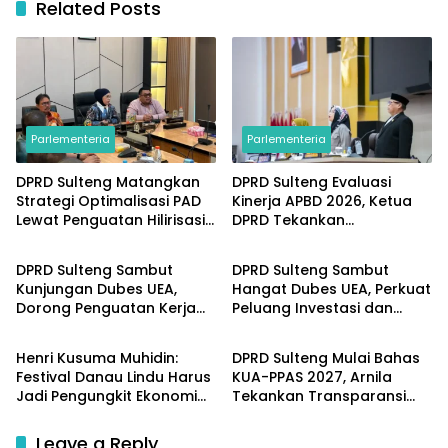
Related Posts
Parlementeria
Parlementeria
DPRD Sulteng Matangkan
DPRD Sulteng Evaluasi
Strategi Optimalisasi PAD
Kinerja APBD 2026, Ketua
Lewat Penguatan Hilirisasi
DPRD Tekankan
Parlementeria
Parlementeria
dan Tata Kelola SDA
Pengawasan Anggaran
DPRD Sulteng Sambut
DPRD Sulteng Sambut
Kunjungan Dubes UEA,
Hangat Dubes UEA, Perkuat
Dorong Penguatan Kerja
Peluang Investasi dan
Parlementeria
Parlementeria
Sama Investasi dan
Kerja Sama Internasional
Pembangunan
Henri Kusuma Muhidin:
DPRD Sulteng Mulai Bahas
Festival Danau Lindu Harus
KUA-PPAS 2027, Arnila
Jadi Pengungkit Ekonomi
Tekankan Transparansi
Masyarakat Sigi
dan Keberpihakan pada
Rakyat
Leave a Reply