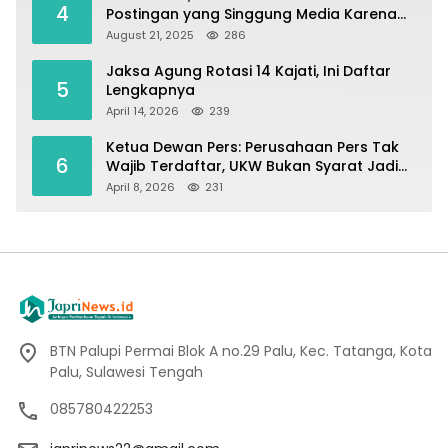
4
Postingan yang Singgung Media Karena
Emosi
August 21, 2025
286
Jaksa Agung Rotasi 14 Kajati, Ini Daftar
5
Lengkapnya
April 14, 2026
239
Ketua Dewan Pers: Perusahaan Pers Tak
6
Wajib Terdaftar, UKW Bukan Syarat Jadi
Wartawan
April 8, 2026
231
BTN Palupi Permai Blok A no.29 Palu, Kec. Tatanga, Kota
Palu, Sulawesi Tengah
085780422253