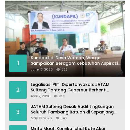
Kundapil di Desa Wombo, Warga
1
Sampaikan Beragam Kebutuhan Aspirasi
untuk Pembangunan Desa
June 13, 2026
522
Legalisasi PETI Dipertanyakan: JATAM
2
Sulteng Tantang Gubernur Berhenti
Andalkan Tambang dan Selamatkan
April 7, 2026
358
Parigi Moutong sebagai Lumbung Pangan
JATAM Sulteng Desak Audit Lingkungan
3
Seluruh Tambang Batuan di Sepanjang
Pesisir Palu–Donggala
May 19, 2026
349
Minta Maaf, Komika Ichal Kate Akui