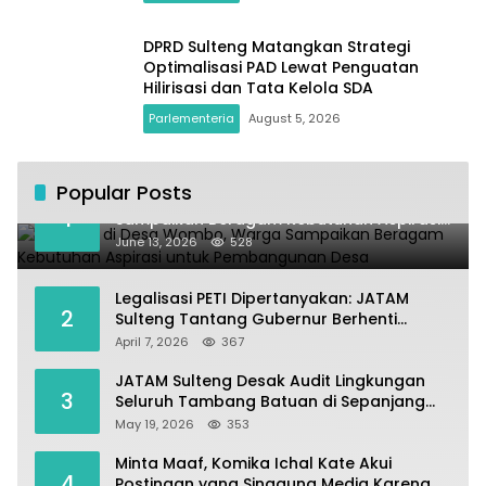
DPRD Sulteng Matangkan Strategi
Optimalisasi PAD Lewat Penguatan
Hilirisasi dan Tata Kelola SDA
Parlementeria
August 5, 2026
Popular Posts
Kundapil di Desa Wombo, Warga
1
Sampaikan Beragam Kebutuhan Aspirasi
untuk Pembangunan Desa
June 13, 2026
528
Legalisasi PETI Dipertanyakan: JATAM
2
Sulteng Tantang Gubernur Berhenti
Andalkan Tambang dan Selamatkan
April 7, 2026
367
Parigi Moutong sebagai Lumbung Pangan
JATAM Sulteng Desak Audit Lingkungan
3
Seluruh Tambang Batuan di Sepanjang
Pesisir Palu–Donggala
May 19, 2026
353
Minta Maaf, Komika Ichal Kate Akui
4
Postingan yang Singgung Media Karena