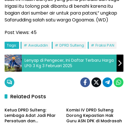
Irigasi itu tolong pak dibantu di benahi karena itu
bagian dari sumber air untuk para patani,” ungkap
Safarudding salah satu warga Ogoamas. (WD)
Post Views:
45
Tags:
Awaluddin
DPRD Sulteng
Fraksi PAN
Lenyap di Pengecer, Ini Daftar Terbaru Harga
LPG 3 Kg 3 Februari 2025
Related Posts
Parlementeria
Parlementeria
Ketua DPRD Sulteng:
Komisi IV DPRD Sulteng
Lembaga Adat Jadi Pilar
Dorong Kepastian Hak
Persatuan dan
Guru ASN DPK di Madrasah
Parlementeria
Parlementeria
Pembangunan Daerah