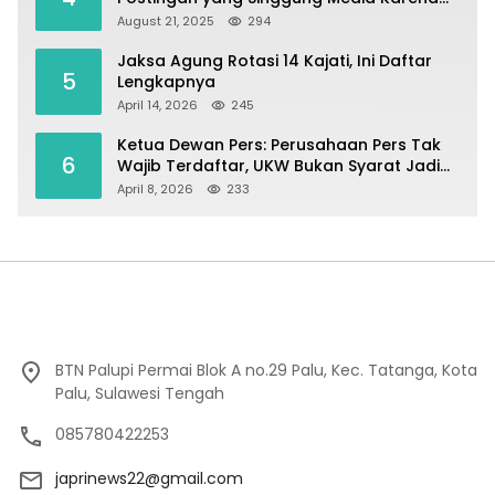
Emosi
August 21, 2025
294
Jaksa Agung Rotasi 14 Kajati, Ini Daftar
5
Lengkapnya
April 14, 2026
245
Ketua Dewan Pers: Perusahaan Pers Tak
6
Wajib Terdaftar, UKW Bukan Syarat Jadi
Wartawan
April 8, 2026
233
BTN Palupi Permai Blok A no.29 Palu, Kec. Tatanga, Kota
Palu, Sulawesi Tengah
085780422253
japrinews22@gmail.com