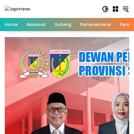
Skip
to
content
Home
Nasional
Sulteng
Parlementeria
Pendi