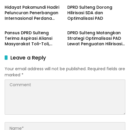
Hidayat Pakamundi Hadiri
DPRD Sulteng Dorong
Peluncuran Penerbangan
Hilirisasi SDA dan
Internasional Perdana
Optimalisasi PAD
Parlementeria
Parlementeria
Palu–Guangzhou
Pansus DPRD Sulteng
DPRD Sulteng Matangkan
Terima Aspirasi Aliansi
Strategi Optimalisasi PAD
Masyarakat Toli-Toli,
Lewat Penguatan Hilirisasi
Konflik Agraria Sawit Jadi
dan Tata Kelola SDA
Sorotan
Leave a Reply
Your email address will not be published.
Required fields are
marked
*