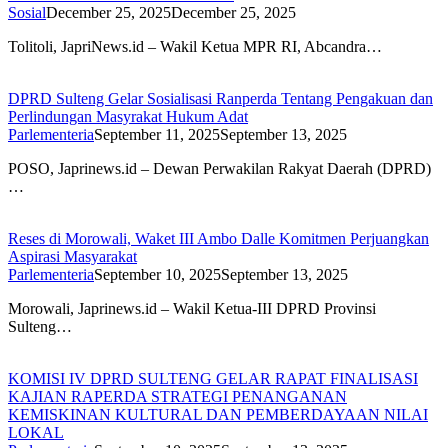
Sosial
December 25, 2025
December 25, 2025
Tolitoli, JapriNews.id – Wakil Ketua MPR RI, Abcandra…
DPRD Sulteng Gelar Sosialisasi Ranperda Tentang Pengakuan dan
Perlindungan Masyrakat Hukum Adat
Parlementeria
September 11, 2025
September 13, 2025
POSO, Japrinews.id – Dewan Perwakilan Rakyat Daerah (DPRD)
…
Reses di Morowali, Waket III Ambo Dalle Komitmen Perjuangkan
Aspirasi Masyarakat
Parlementeria
September 10, 2025
September 13, 2025
Morowali, Japrinews.id – Wakil Ketua-III DPRD Provinsi
Sulteng…
KOMISI IV DPRD SULTENG GELAR RAPAT FINALISASI
KAJIAN RAPERDA STRATEGI PENANGANAN
KEMISKINAN KULTURAL DAN PEMBERDAYAAN NILAI
LOKAL