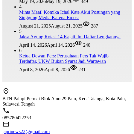
May 19, 2026
May 19, 2026
349
4
Minta Maaf, Komika Ichal Kate Akui Postingan yang
Singgung Media Karena Emosi
August 21, 2025
August 21, 2025
287
5
Jaksa Agung Rotasi 14 Kajati, Ini Daftar Lengkapnya
April 14, 2026
April 14, 2026
240
6
Ketua Dewan Pers: Perusahaan Pers Tak Wajib
Terdaftar, UKW Bukan Syarat Jadi Wartawan
April 8, 2026
April 8, 2026
231
BTN Palupi Permai Blok A no.29 Palu, Kec. Tatanga, Kota Palu,
Sulawesi Tengah
085780422253
japrinews22@gmail.com