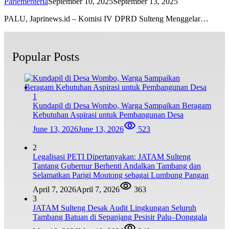
Parlementeria
September 10, 2025
September 13, 2025
PALU, Japrinews.id – Komisi IV DPRD Sulteng Menggelar…
Popular Posts
1
Kundapil di Desa Wombo, Warga Sampaikan Beragam
Kebutuhan Aspirasi untuk Pembangunan Desa
June 13, 2026
June 13, 2026
523
2
Legalisasi PETI Dipertanyakan: JATAM Sulteng
Tantang Gubernur Berhenti Andalkan Tambang dan
Selamatkan Parigi Moutong sebagai Lumbung Pangan
April 7, 2026
April 7, 2026
363
3
JATAM Sulteng Desak Audit Lingkungan Seluruh
Tambang Batuan di Sepanjang Pesisir Palu–Donggala