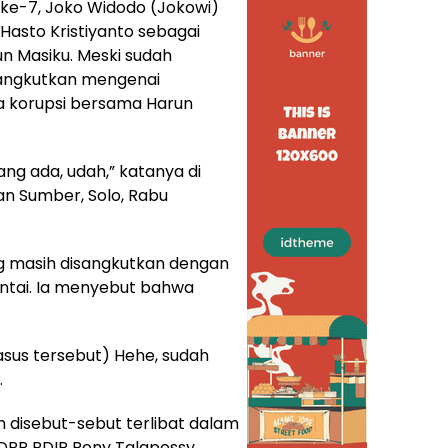
 ke-7, Joko Widodo (Jokowi)
asto Kristiyanto sebagai
un Masiku. Meski sudah
sangkutkan mengenai
a korupsi bersama Harun
ng ada, udah,” katanya di
n Sumber, Solo, Rabu
 masih disangkutkan dengan
ntai. Ia menyebut bahwa
sus tersebut) Hehe, sudah
.
h disebut-sebut terlibat dalam
DPP PDIP Rony Talapessy