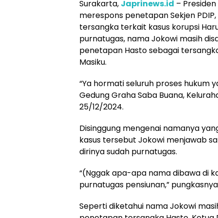
Surakarta,
Japrinews.id
– Presiden
merespons penetapan Sekjen PDIP, H
tersangka terkait kasus korupsi Har
purnatugas, nama Jokowi masih di
penetapan Hasto sebagai tersangk
Masiku.
“Ya hormati seluruh proses hukum ya
Gedung Graha Saba Buana, Keluraha
25/12/2024.
Disinggung mengenai namanya yang
kasus tersebut Jokowi menjawab sa
dirinya sudah purnatugas.
“(Nggak apa-apa nama dibawa di ka
purnatugas pensiunan,” pungkasnya
Seperti diketahui nama Jokowi masi
penetapan tersangka Hasto. Ketua 