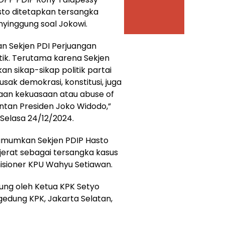
to ditetapkan tersangka
enyinggung soal Jokowi.
n Sekjen PDI Perjuangan
tik. Terutama karena Sekjen
n sikap-sikap politik partai
k demokrasi, konstitusi, juga
an kekuasaan atau abuse of
tan Presiden Joko Widodo,”
 Selasa 24/12/2024.
gumumkan Sekjen PDIP Hasto
ijerat sebagai tersangka kasus
sioner KPU Wahyu Setiawan.
ng oleh Ketua KPK Setyo
gedung KPK, Jakarta Selatan,