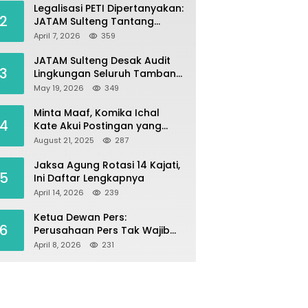
Legalisasi PETI Dipertanyakan:
2
JATAM Sulteng Tantang
Gubernur Berhenti Andalkan
April 7, 2026
359
Tambang dan Selamatkan
Parigi Moutong sebagai
JATAM Sulteng Desak Audit
3
Lumbung Pangan
Lingkungan Seluruh Tambang
Batuan di Sepanjang Pesisir
May 19, 2026
349
Palu–Donggala
Minta Maaf, Komika Ichal
4
Kate Akui Postingan yang
Singgung Media Karena Emosi
August 21, 2025
287
Jaksa Agung Rotasi 14 Kajati,
5
Ini Daftar Lengkapnya
April 14, 2026
239
Ketua Dewan Pers:
6
Perusahaan Pers Tak Wajib
Terdaftar, UKW Bukan Syarat
April 8, 2026
231
Jadi Wartawan