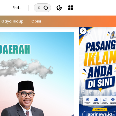
Frida
y,
Augu
Gaya Hidup
Opini
st 7,
×
2026