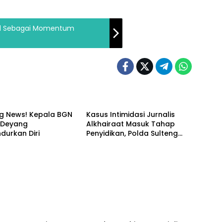
al Sebagai Momentum
al
Hukum
ng News! Kepala BGN
Kasus Intimidasi Jurnalis
S Deyang
Alkhairaat Masuk Tahap
durkan Diri
Penyidikan, Polda Sulteng
Periksa Tiga Saksi
al
Nasional