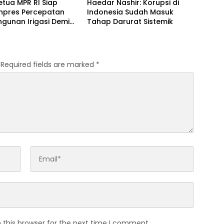
etua MPR RI Siap
Haedar Nashir: Korupsi di
Inpres Percepatan
Indonesia Sudah Masuk
gunan Irigasi Demi
Tahap Darurat Sistemik
t Ketahanan Pangan
Required fields are marked
*
 this browser for the next time I comment.