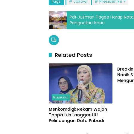
Tags:
Jokowi
Presiden ke 7
Pdt Jusman Tagoa Harap Nat
Penguatan Iman
Related Posts
Nasion
Breaki
Nanik 
Mengun
Nasional
Menkomdigi: Rekam Wajah
Tanpa Izin Langgar UU
Pelindungan Data Pribadi
Nasional
Nasion