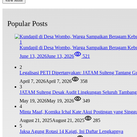
View More
Popular Posts
1
Kundapil di Desa Wombo, Warga Sampaikan Beragam Kebu
June 13, 2026
June 13, 2026
521
2
Legalisasi PETI Dipertanyakan: JATAM Sulteng Tantang G
April 7, 2026
April 7, 2026
358
3
JATAM Sulteng Desak Audit Lingkungan Seluruh Tambang B
May 19, 2026
May 19, 2026
349
4
Minta Maaf, Komika Ichal Kate Akui Postingan yang Sing
August 21, 2025
August 21, 2025
285
5
Jaksa Agung Rotasi 14 Kajati, Ini Daftar Lengkapnya