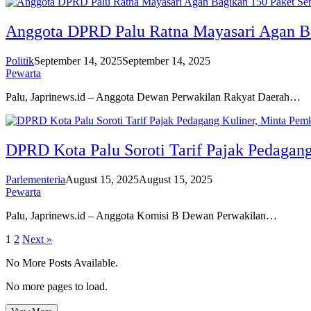
Anggota DPRD Palu Ratna Mayasari Agan Ba
Politik
September 14, 2025
September 14, 2025
Pewarta
Palu, Japrinews.id – Anggota Dewan Perwakilan Rakyat Daerah…
DPRD Kota Palu Soroti Tarif Pajak Pedagan
Parlementeria
August 15, 2025
August 15, 2025
Pewarta
Palu, Japrinews.id – Anggota Komisi B Dewan Perwakilan…
Posts
1
2
Next »
pagination
No More Posts Available.
No more pages to load.