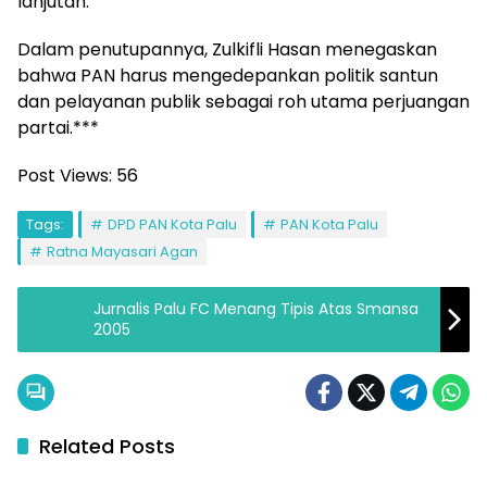
lanjutan.
Dalam penutupannya, Zulkifli Hasan menegaskan
bahwa PAN harus mengedepankan politik santun
dan pelayanan publik sebagai roh utama perjuangan
partai.***
Post Views:
56
Tags:
DPD PAN Kota Palu
PAN Kota Palu
Ratna Mayasari Agan
Jurnalis Palu FC Menang Tipis Atas Smansa
2005
Related Posts
Politik
Politik