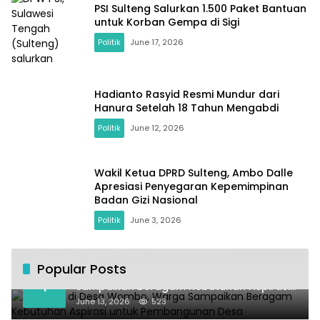
PSI Sulteng Salurkan 1.500 Paket Bantuan
untuk Korban Gempa di Sigi
Politik
June 17, 2026
Hadianto Rasyid Resmi Mundur dari
Hanura Setelah 18 Tahun Mengabdi
Politik
June 12, 2026
Wakil Ketua DPRD Sulteng, Ambo Dalle
Apresiasi Penyegaran Kepemimpinan
Badan Gizi Nasional
Politik
June 3, 2026
Popular Posts
Kundapil di Desa Wombo, Warga
1
Sampaikan Beragam Kebutuhan Aspirasi
untuk Pembangunan Desa
June 13, 2026
523