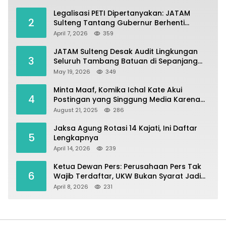
Legalisasi PETI Dipertanyakan: JATAM
2
Sulteng Tantang Gubernur Berhenti
Andalkan Tambang dan Selamatkan
April 7, 2026
359
Parigi Moutong sebagai Lumbung Pangan
JATAM Sulteng Desak Audit Lingkungan
3
Seluruh Tambang Batuan di Sepanjang
Pesisir Palu–Donggala
May 19, 2026
349
Minta Maaf, Komika Ichal Kate Akui
4
Postingan yang Singgung Media Karena
Emosi
August 21, 2025
286
Jaksa Agung Rotasi 14 Kajati, Ini Daftar
5
Lengkapnya
April 14, 2026
239
Ketua Dewan Pers: Perusahaan Pers Tak
6
Wajib Terdaftar, UKW Bukan Syarat Jadi
Wartawan
April 8, 2026
231