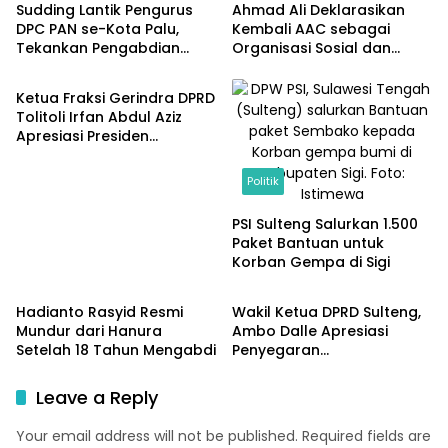
Sudding Lantik Pengurus
Ahmad Ali Deklarasikan
DPC PAN se-Kota Palu,
Kembali AAC sebagai
Tekankan Pengabdian
Organisasi Sosial dan
Politik
untuk Kepentingan Rakyat
Kemanusiaan
Ketua Fraksi Gerindra DPRD
Tolitoli Irfan Abdul Aziz
Apresiasi Presiden
Prabowo atas
Pembangunan Kampung
Politik
Nelayan di Desa Laulalang
PSI Sulteng Salurkan 1.500
Paket Bantuan untuk
Korban Gempa di Sigi
Politik
Politik
Hadianto Rasyid Resmi
Wakil Ketua DPRD Sulteng,
Mundur dari Hanura
Ambo Dalle Apresiasi
Setelah 18 Tahun Mengabdi
Penyegaran
Kepemimpinan Badan Gizi
Nasional
Leave a Reply
Your email address will not be published.
Required fields are