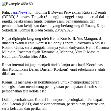
Palu,
JapriNews.id
– Komisi II Dewan Perwakilan Rakyat Daerah
(DPRD) Sulawesi Tengah (Sulteng), menggelar rapat internal dalam
rangka pelaksanaan fungsi pengawasan, penganggaran, dan
pembentukan kebijakan daerah, yang berlangsung di Ruang Kerja
Sekretaris Komisi II, Pada Senin, 23/02/2026.
Rapat dipimpin langsung oleh Ketua Komisi II, Yus Mangun, dan
dihadiri Wakil Ketua Komisi II Sonny Tandra, Sekretaris Komisi II
Ronald Gulla, serta anggota lainnya yakni Suriyanto, Henri Kusuma
Muhidin, Rachmat Syah Tawainella, Marlena, Vera R Mastura,
Rauf, dan Nicolas Biro Allo.
Rapat internal ini juga menjadi tindak lanjut atas hasil Koordinasi
dan Komunikasi Dalam Daerah (Korkom) yang sebelumnya telah
dilaksanakan.
Komisi II menegaskan komitmennya untuk memperkuat peran
strategis dalam mendorong peningkatan pendapatan daerah serta
pembenahan tata kelola aset.
Dalam pembahasan, Komisi II menyoroti peningkatan Pendapatan
Asli Daerah (PAD) dari sektor pertanian, perkebunan, peternakan,
serta kelautan dan perikanan.