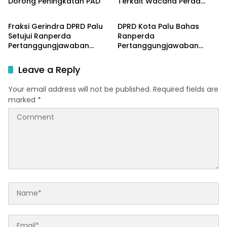
Dorong Peningkatan PAD
Terkait Wacana Perda
Parlementeria
Parlementeria
LGBT
Fraksi Gerindra DPRD Palu
DPRD Kota Palu Bahas
Setujui Ranperda
Ranperda
Pertanggungjawaban
Pertanggungjawaban
APBD 2025
Pelaksanaan APBD 2025
Leave a Reply
Your email address will not be published.
Required fields are
marked
*