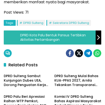
memberikan manfaat nyata bagi masyarakat.
Post Views:
71
Tags:
DPRD Sulteng
Sekretaris DPRD Sulteng
DPRD Kota Palu Bentuk Pansus Tertibkan
Aktivitas Pertambangan
Related Posts
Parlementeria
Parlementeria
DPRD Sulteng Sambut
DPRD Sulteng Mulai Bahas
Kunjungan Dubes UEA,
KUA-PPAS 2027, Arnila
Dorong Penguatan Kerja
Tekankan Transparansi
Parlementeria
Parlementeria
Sama Investasi dan
dan Keberpihakan pada
Pembangunan
Rakyat
DPRD Palu Beri Apresiasi
Komisi IV DPRD Sulteng
Raihan WTP Pemkot,
Bahas Aspirasi Masyarakat