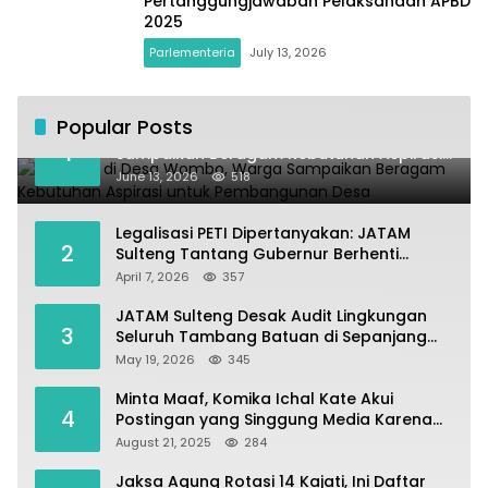
Pertanggungjawaban Pelaksanaan APBD
2025
Parlementeria
July 13, 2026
Popular Posts
Kundapil di Desa Wombo, Warga
1
Sampaikan Beragam Kebutuhan Aspirasi
untuk Pembangunan Desa
June 13, 2026
518
Legalisasi PETI Dipertanyakan: JATAM
2
Sulteng Tantang Gubernur Berhenti
Andalkan Tambang dan Selamatkan
April 7, 2026
357
Parigi Moutong sebagai Lumbung Pangan
JATAM Sulteng Desak Audit Lingkungan
3
Seluruh Tambang Batuan di Sepanjang
Pesisir Palu–Donggala
May 19, 2026
345
Minta Maaf, Komika Ichal Kate Akui
4
Postingan yang Singgung Media Karena
Emosi
August 21, 2025
284
Jaksa Agung Rotasi 14 Kajati, Ini Daftar