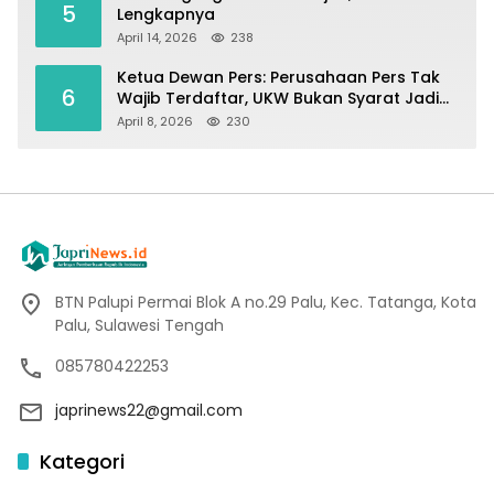
5
Lengkapnya
April 14, 2026
238
Ketua Dewan Pers: Perusahaan Pers Tak
6
Wajib Terdaftar, UKW Bukan Syarat Jadi
Wartawan
April 8, 2026
230
BTN Palupi Permai Blok A no.29 Palu, Kec. Tatanga, Kota
Palu, Sulawesi Tengah
085780422253
japrinews22@gmail.com
Kategori