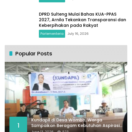
DPRD Sulteng Mulai Bahas KUA-PPAS
2027, Arnila Tekankan Transparansi dan
Keberpihakan pada Rakyat
Parlementeria
July 16, 2026
Popular Posts
Kundapil di Desa Wombo, Warga
1
Sampaikan Beragam Kebutuhan Aspirasi
untuk Pembangunan Desa
June 13, 2026
523