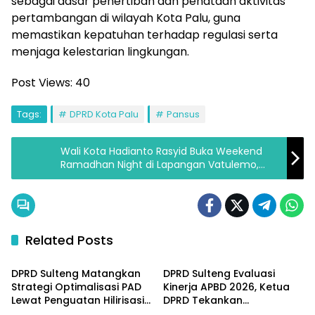
sebagai dasar penertiban dan penataan aktivitas
pertambangan di wilayah Kota Palu, guna
memastikan kepatuhan terhadap regulasi serta
menjaga kelestarian lingkungan.
Post Views:
40
Tags:
DPRD Kota Palu
Pansus
Wali Kota Hadianto Rasyid Buka Weekend
Ramadhan Night di Lapangan Vatulemo,
Dorong UMKM dan Digitalisasi Transaksi
Related Posts
Parlementeria
Parlementeria
DPRD Sulteng Matangkan
DPRD Sulteng Evaluasi
Strategi Optimalisasi PAD
Kinerja APBD 2026, Ketua
Lewat Penguatan Hilirisasi
DPRD Tekankan
Parlementeria
Parlementeria
dan Tata Kelola SDA
Pengawasan Anggaran