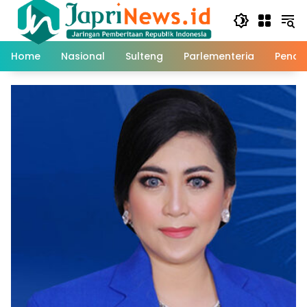
Skip
to
content
Home
Nasional
Sulteng
Parlementeria
Pendi