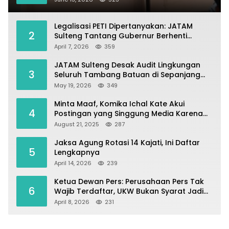
Legalisasi PETI Dipertanyakan: JATAM
2
Sulteng Tantang Gubernur Berhenti
Andalkan Tambang dan Selamatkan
April 7, 2026
359
Parigi Moutong sebagai Lumbung Pangan
JATAM Sulteng Desak Audit Lingkungan
3
Seluruh Tambang Batuan di Sepanjang
Pesisir Palu–Donggala
May 19, 2026
349
Minta Maaf, Komika Ichal Kate Akui
4
Postingan yang Singgung Media Karena
Emosi
August 21, 2025
287
Jaksa Agung Rotasi 14 Kajati, Ini Daftar
5
Lengkapnya
April 14, 2026
239
Ketua Dewan Pers: Perusahaan Pers Tak
6
Wajib Terdaftar, UKW Bukan Syarat Jadi
Wartawan
April 8, 2026
231