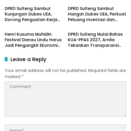
DPRD Sulteng Sambut
DPRD Sulteng Sambut
Kunjungan Dubes UEA,
Hangat Dubes UEA, Perkuat
Dorong Penguatan Kerja
Peluang Investasi dan
Parlementeria
Parlementeria
Sama Investasi dan
Kerja Sama Internasional
Pembangunan
Henri Kusuma Muhidin:
DPRD Sulteng Mulai Bahas
Festival Danau Lindu Harus
KUA-PPAS 2027, Arnila
Jadi Pengungkit Ekonomi
Tekankan Transparansi
Masyarakat Sigi
dan Keberpihakan pada
Rakyat
Leave a Reply
Your email address will not be published.
Required fields are
marked
*