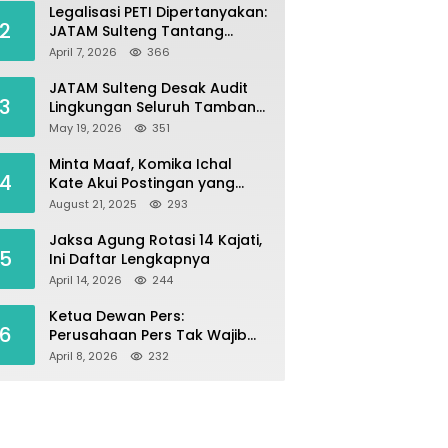
Legalisasi PETI Dipertanyakan:
2
JATAM Sulteng Tantang
Gubernur Berhenti Andalkan
April 7, 2026
366
Tambang dan Selamatkan
Parigi Moutong sebagai
JATAM Sulteng Desak Audit
3
Lumbung Pangan
Lingkungan Seluruh Tambang
Batuan di Sepanjang Pesisir
May 19, 2026
351
Palu–Donggala
Minta Maaf, Komika Ichal
4
Kate Akui Postingan yang
Singgung Media Karena Emosi
August 21, 2025
293
Jaksa Agung Rotasi 14 Kajati,
5
Ini Daftar Lengkapnya
April 14, 2026
244
Ketua Dewan Pers:
6
Perusahaan Pers Tak Wajib
Terdaftar, UKW Bukan Syarat
April 8, 2026
232
Jadi Wartawan