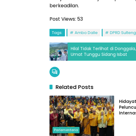
berkeadilan.
Post Views:
53
Tags:
Ambo Dalle
DPRD Sulteng
Hilal Tidak Terlihat di Dongga
Umat Tunggu Sidang Isbat
Related Posts
Parlem
Hidayat
Pelunc
Interna
Guang
Parlementeria