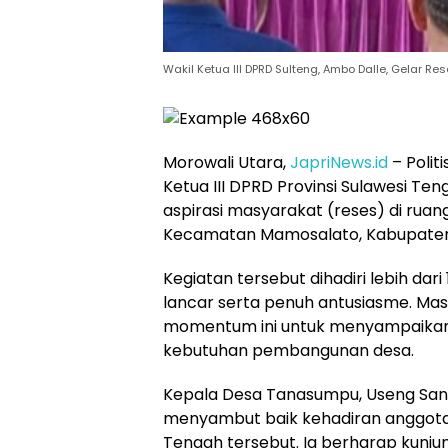
Wakil Ketua III DPRD Sulteng, Ambo Dalle, Gelar Res
Morowali Utara,
JapriNews.id
– Polit
Ketua III DPRD Provinsi Sulawesi T
aspirasi masyarakat (reses) di ru
Kecamatan Mamosalato, Kabupaten 
Kegiatan tersebut dihadiri lebih da
lancar serta penuh antusiasme. M
momentum ini untuk menyampaikan
kebutuhan pembangunan desa.
Kepala Desa Tanasumpu, Useng San
menyambut baik kehadiran anggota 
Tengah tersebut. Ia berharap kun