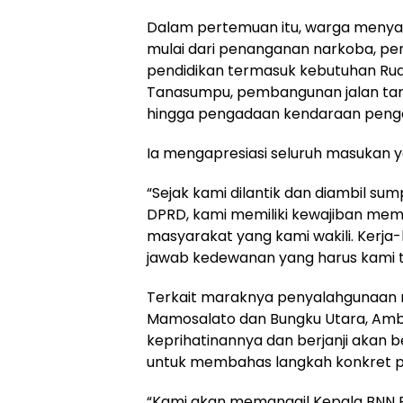
Dalam pertemuan itu, warga menya
mulai dari penanganan narkoba, pen
pendidikan termasuk kebutuhan Rua
Tanasumpu, pembangunan jalan tani,
hingga pengadaan kendaraan peng
Ia mengapresiasi seluruh masukan 
“Sejak kami dilantik dan diambil s
DPRD, kami memiliki kewajiban mem
masyarakat yang kami wakili. Kerja-k
jawab kedewanan yang harus kami tin
Terkait maraknya penyalahgunaan 
Mamosalato dan Bungku Utara, Am
keprihatinannya dan berjanji akan b
untuk membahas langkah konkret 
“Kami akan memanggil Kepala BNN 