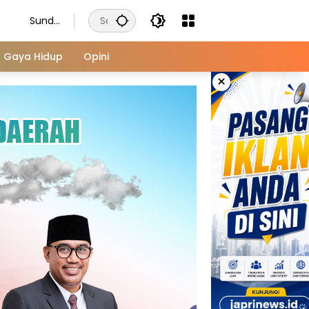
Sunda
y,
Augus
Gaya Hidup
Opini
t 9,
×
2026