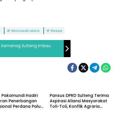
Morowali utara
Reses
la, Kemenag Sulteng Imbau
enteria
Parlementeria
 Pakamundi Hadiri
Pansus DPRD Sulteng Terima
uran Penerbangan
Aspirasi Aliansi Masyarakat
sional Perdana Palu–
Toli-Toli, Konflik Agraria
zhou
Sawit Jadi Sorotan