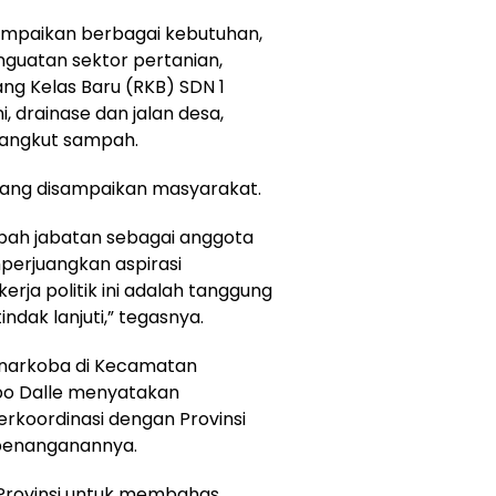
mpaikan berbagai kebutuhan,
guatan sektor pertanian,
ng Kelas Baru (RKB) SDN 1
 drainase dan jalan desa,
angkut sampah.
yang disampaikan masyarakat.
umpah jabatan sebagai anggota
perjuangkan aspirasi
erja politik ini adalah tanggung
dak lanjuti,” tegasnya.
narkoba di Kecamatan
bo Dalle menyatakan
erkoordinasi dengan Provinsi
penanganannya.
Provinsi untuk membahas