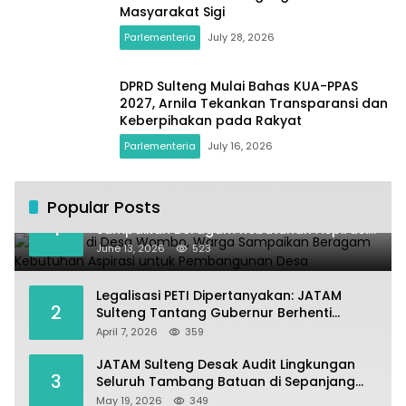
Masyarakat Sigi
Parlementeria
July 28, 2026
DPRD Sulteng Mulai Bahas KUA-PPAS
2027, Arnila Tekankan Transparansi dan
Keberpihakan pada Rakyat
Parlementeria
July 16, 2026
Popular Posts
Kundapil di Desa Wombo, Warga
1
Sampaikan Beragam Kebutuhan Aspirasi
untuk Pembangunan Desa
June 13, 2026
523
Legalisasi PETI Dipertanyakan: JATAM
2
Sulteng Tantang Gubernur Berhenti
Andalkan Tambang dan Selamatkan
April 7, 2026
359
Parigi Moutong sebagai Lumbung Pangan
JATAM Sulteng Desak Audit Lingkungan
3
Seluruh Tambang Batuan di Sepanjang
Pesisir Palu–Donggala
May 19, 2026
349