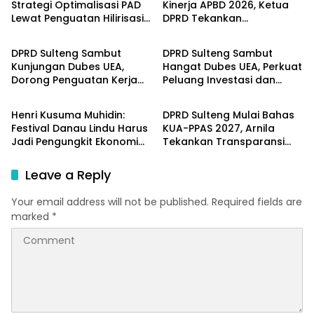
Strategi Optimalisasi PAD
Kinerja APBD 2026, Ketua
Lewat Penguatan Hilirisasi
DPRD Tekankan
Parlementeria
Parlementeria
dan Tata Kelola SDA
Pengawasan Anggaran
DPRD Sulteng Sambut
DPRD Sulteng Sambut
Kunjungan Dubes UEA,
Hangat Dubes UEA, Perkuat
Dorong Penguatan Kerja
Peluang Investasi dan
Parlementeria
Parlementeria
Sama Investasi dan
Kerja Sama Internasional
Pembangunan
Henri Kusuma Muhidin:
DPRD Sulteng Mulai Bahas
Festival Danau Lindu Harus
KUA-PPAS 2027, Arnila
Jadi Pengungkit Ekonomi
Tekankan Transparansi
Masyarakat Sigi
dan Keberpihakan pada
Rakyat
Leave a Reply
Your email address will not be published.
Required fields are
marked
*