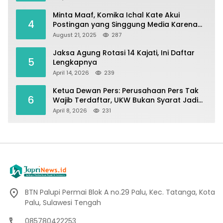
Minta Maaf, Komika Ichal Kate Akui
4
Postingan yang Singgung Media Karena
Emosi
August 21, 2025
287
Jaksa Agung Rotasi 14 Kajati, Ini Daftar
5
Lengkapnya
April 14, 2026
239
Ketua Dewan Pers: Perusahaan Pers Tak
6
Wajib Terdaftar, UKW Bukan Syarat Jadi
Wartawan
April 8, 2026
231
BTN Palupi Permai Blok A no.29 Palu, Kec. Tatanga, Kota
Palu, Sulawesi Tengah
085780422253