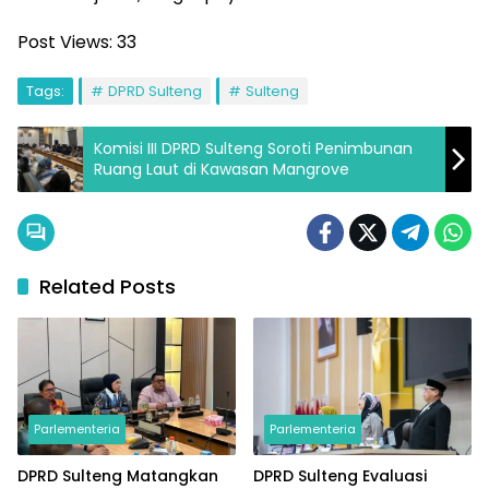
Post Views:
33
Tags:
DPRD Sulteng
Sulteng
Komisi III DPRD Sulteng Soroti Penimbunan
Ruang Laut di Kawasan Mangrove
Related Posts
Parlementeria
Parlementeria
DPRD Sulteng Matangkan
DPRD Sulteng Evaluasi