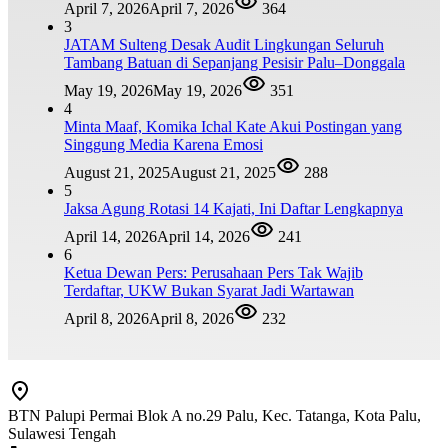
April 7, 2026
April 7, 2026
364
3
JATAM Sulteng Desak Audit Lingkungan Seluruh
Tambang Batuan di Sepanjang Pesisir Palu–Donggala
May 19, 2026
May 19, 2026
351
4
Minta Maaf, Komika Ichal Kate Akui Postingan yang
Singgung Media Karena Emosi
August 21, 2025
August 21, 2025
288
5
Jaksa Agung Rotasi 14 Kajati, Ini Daftar Lengkapnya
April 14, 2026
April 14, 2026
241
6
Ketua Dewan Pers: Perusahaan Pers Tak Wajib
Terdaftar, UKW Bukan Syarat Jadi Wartawan
April 8, 2026
April 8, 2026
232
BTN Palupi Permai Blok A no.29 Palu, Kec. Tatanga, Kota Palu,
Sulawesi Tengah