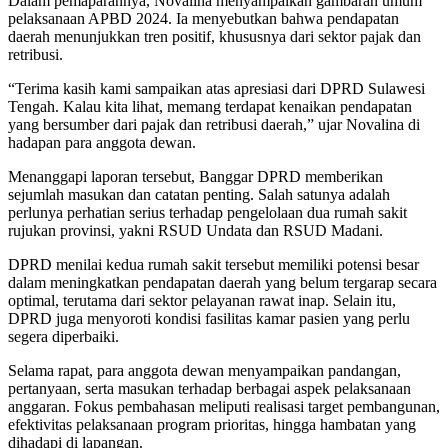
Dalam pemaparannya, Novalina menyampaikan gambaran umum
pelaksanaan APBD 2024. Ia menyebutkan bahwa pendapatan
daerah menunjukkan tren positif, khususnya dari sektor pajak dan
retribusi.
“Terima kasih kami sampaikan atas apresiasi dari DPRD Sulawesi
Tengah. Kalau kita lihat, memang terdapat kenaikan pendapatan
yang bersumber dari pajak dan retribusi daerah,” ujar Novalina di
hadapan para anggota dewan.
Menanggapi laporan tersebut, Banggar DPRD memberikan
sejumlah masukan dan catatan penting. Salah satunya adalah
perlunya perhatian serius terhadap pengelolaan dua rumah sakit
rujukan provinsi, yakni RSUD Undata dan RSUD Madani.
DPRD menilai kedua rumah sakit tersebut memiliki potensi besar
dalam meningkatkan pendapatan daerah yang belum tergarap secara
optimal, terutama dari sektor pelayanan rawat inap. Selain itu,
DPRD juga menyoroti kondisi fasilitas kamar pasien yang perlu
segera diperbaiki.
Selama rapat, para anggota dewan menyampaikan pandangan,
pertanyaan, serta masukan terhadap berbagai aspek pelaksanaan
anggaran. Fokus pembahasan meliputi realisasi target pembangunan,
efektivitas pelaksanaan program prioritas, hingga hambatan yang
dihadapi di lapangan.