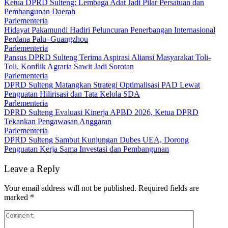
Ketua DPRD Sulteng: Lembaga Adat Jadi Pilar Persatuan dan
Pembangunan Daerah
Parlementeria
Hidayat Pakamundi Hadiri Peluncuran Penerbangan Internasional
Perdana Palu–Guangzhou
Parlementeria
Pansus DPRD Sulteng Terima Aspirasi Aliansi Masyarakat Toli-
Toli, Konflik Agraria Sawit Jadi Sorotan
Parlementeria
DPRD Sulteng Matangkan Strategi Optimalisasi PAD Lewat
Penguatan Hilirisasi dan Tata Kelola SDA
Parlementeria
DPRD Sulteng Evaluasi Kinerja APBD 2026, Ketua DPRD
Tekankan Pengawasan Anggaran
Parlementeria
DPRD Sulteng Sambut Kunjungan Dubes UEA, Dorong
Penguatan Kerja Sama Investasi dan Pembangunan
Leave a Reply
Your email address will not be published.
Required fields are
marked
*