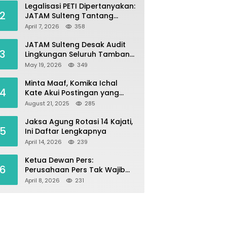
Legalisasi PETI Dipertanyakan:
2
JATAM Sulteng Tantang
Gubernur Berhenti Andalkan
April 7, 2026
358
Tambang dan Selamatkan
Parigi Moutong sebagai
JATAM Sulteng Desak Audit
3
Lumbung Pangan
Lingkungan Seluruh Tambang
Batuan di Sepanjang Pesisir
May 19, 2026
349
Palu–Donggala
Minta Maaf, Komika Ichal
4
Kate Akui Postingan yang
Singgung Media Karena Emosi
August 21, 2025
285
Jaksa Agung Rotasi 14 Kajati,
5
Ini Daftar Lengkapnya
April 14, 2026
239
Ketua Dewan Pers:
6
Perusahaan Pers Tak Wajib
Terdaftar, UKW Bukan Syarat
April 8, 2026
231
Jadi Wartawan