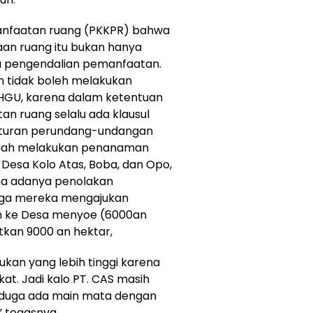
manfaatan ruang (PKKPR) bahwa
an ruang itu bukan hanya
 pengendalian pemanfaatan.
n tidak boleh melakukan
HGU, karena dalam ketentuan
 ruang selalu ada klausul
turan perundang-undangan
sudah melakukan penanaman
i Desa Kolo Atas, Boba, dan Opo,
ena adanya penolakan
gga mereka mengajukan
 ke Desa menyoe (6000an
itkan 9000 an hektar,
ukan yang lebih tinggi karena
kat. Jadi kalo PT. CAS masih
diduga ada main mata dengan
 tegasnya.