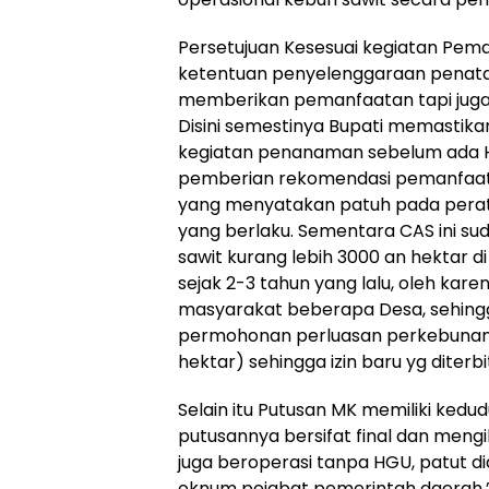
Persetujuan Kesesuai kegiatan Pe
ketentuan penyelenggaraan penata
memberikan pemanfaatan tapi juga
Disini semestinya Bupati memastika
kegiatan penanaman sebelum ada 
pemberian rekomendasi pemanfaatan
yang menyatakan patuh pada pera
yang berlaku. Sementara CAS ini 
sawit kurang lebih 3000 an hektar d
sejak 2-3 tahun yang lalu, oleh kar
masyarakat beberapa Desa, sehin
permohonan perluasan perkebunan
hektar) sehingga izin baru yg diterb
Selain itu Putusan MK memiliki kedud
putusannya bersifat final dan mengi
juga beroperasi tanpa HGU, patut 
oknum pejabat pemerintah daerah,”