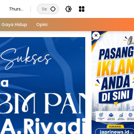
Thursd
ay,
August
Gaya Hidup
Opini
6, 2026
×