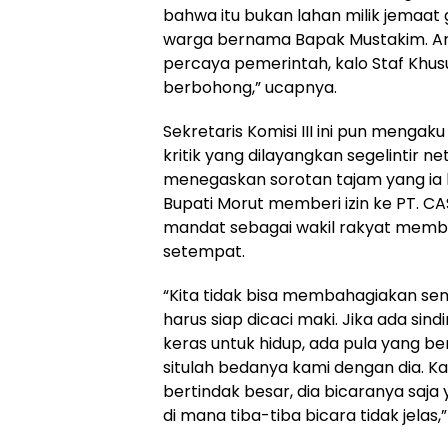
bahwa itu bukan lahan milik jemaat g
warga bernama Bapak Mustakim. Art
percaya pemerintah, kalo Staf Khusu
berbohong,” ucapnya.
Sekretaris Komisi III ini pun mengak
kritik yang dilayangkan segelintir net
menegaskan sorotan tajam yang ia 
Bupati Morut memberi izin ke PT. C
mandat sebagai wakil rakyat memb
setempat.
“Kita tidak bisa membahagiakan sem
harus siap dicaci maki. Jika ada si
keras untuk hidup, ada pula yang ber
situlah bedanya kami dengan dia. Ka
bertindak besar, dia bicaranya saja
di mana tiba-tiba bicara tidak jelas,