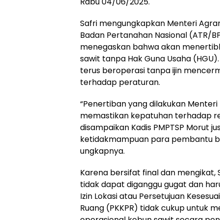
Rabu 04/06/2025.
Safri mengungkapkan Menteri Agrar
Badan Pertanahan Nasional (ATR/BP
menegaskan bahwa akan menertib
sawit tanpa Hak Guna Usaha (HGU)
terus beroperasi tanpa ijin mencer
terhadap peraturan.
“Penertiban yang dilakukan Menteri
memastikan kepatuhan terhadap re
disampaikan Kadis PMPTSP Morut ju
ketidakmampuan para pembantu bu
ungkapnya.
Karena bersifat final dan mengikat
tidak dapat diganggu gugat dan haru
Izin Lokasi atau Persetujuan Keses
Ruang (PKKPR) tidak cukup untuk m
operasional kebun sawit secara pen