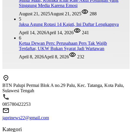
Minta Maaf, Komika Ichal Kate Akui Postingan yang
Singgung Media Karena Emosi
August 21, 2025
August 21, 2025
288
5
Jaksa Agung Rotasi 14 Kajati, Ini Daftar Lengkapnya
April 14, 2026
April 14, 2026
241
6
Ketua Dewan Pers: Perusahaan Pers Tak Wajib
Terdaftar, UKW Bukan Syarat Jadi Wartawan
April 8, 2026
April 8, 2026
232
BTN Palupi Permai Blok A no.29 Palu, Kec. Tatanga, Kota Palu,
Sulawesi Tengah
085780422253
japrinews22@gmail.com
Kategori