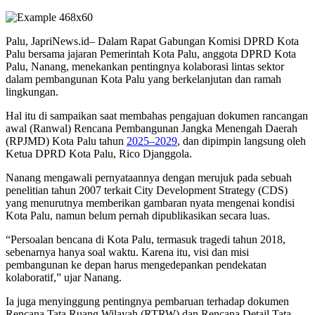
Palu, JapriNews.id– Dalam Rapat Gabungan Komisi DPRD Kota
Palu bersama jajaran Pemerintah Kota Palu, anggota DPRD Kota
Palu, Nanang, menekankan pentingnya kolaborasi lintas sektor
dalam pembangunan Kota Palu yang berkelanjutan dan ramah
lingkungan.
Hal itu di sampaikan saat membahas pengajuan dokumen rancangan
awal (Ranwal) Rencana Pembangunan Jangka Menengah Daerah
(RPJMD) Kota Palu tahun
2025–2029
, dan dipimpin langsung oleh
Ketua DPRD Kota Palu, Rico Djanggola.
Nanang mengawali pernyataannya dengan merujuk pada sebuah
penelitian tahun 2007 terkait City Development Strategy (CDS)
yang menurutnya memberikan gambaran nyata mengenai kondisi
Kota Palu, namun belum pernah dipublikasikan secara luas.
“Persoalan bencana di Kota Palu, termasuk tragedi tahun 2018,
sebenarnya hanya soal waktu. Karena itu, visi dan misi
pembangunan ke depan harus mengedepankan pendekatan
kolaboratif,” ujar Nanang.
Ia juga menyinggung pentingnya pembaruan terhadap dokumen
Rencana Tata Ruang Wilayah (RTRW) dan Rencana Detail Tata