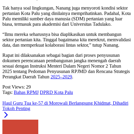
Tak hanya soal lingkungan, Nanang juga menyoroti kondisi sektor
pertanian Kota Palu yang dinilainya memprihatinkan. Padahal, Kota
Palu memiliki sumber daya manusia (SDM) pertanian yang luar
biasa, termasuk para akademisi dari Universitas Tadulako.
“Ilmu mereka seharusnya bisa diaplikasikan untuk membangun
sektor pertanian kita. Tinggal bagaimana kita merekrut, memvalidasi
data, dan memperkuat kolaborasi lintas sektor,” tutup Nanang.
Rapat ini dilaksanakan sebagai bagian dari proses penyusunan
dokumen perencanaan pembangunan jangka menengah daerah
sesuai dengan Instruksi Menteri Dalam Negeri Nomor 2 Tahun
2025 tentang Pedoman Penyusunan RPJMD dan Rencana Strategis
Perangkat Daerah Tahun
2025–2029
.
Post Views:
29
Tags:
Bahas RPMJ
DPRD Kota Palu
Haul Guru Tua ke-57 di Morowali Berlangsung Khidmat, Dihadiri
Tokoh Penting