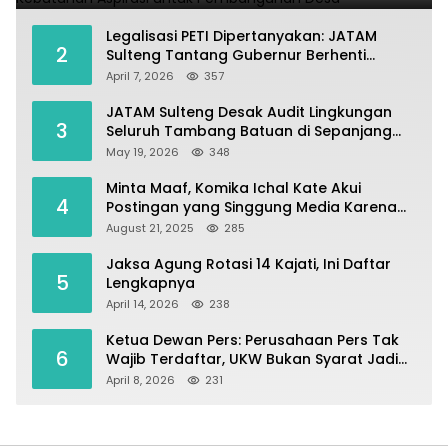
Legalisasi PETI Dipertanyakan: JATAM
2
Sulteng Tantang Gubernur Berhenti
Andalkan Tambang dan Selamatkan
April 7, 2026
357
Parigi Moutong sebagai Lumbung Pangan
JATAM Sulteng Desak Audit Lingkungan
3
Seluruh Tambang Batuan di Sepanjang
Pesisir Palu–Donggala
May 19, 2026
348
Minta Maaf, Komika Ichal Kate Akui
4
Postingan yang Singgung Media Karena
Emosi
August 21, 2025
285
Jaksa Agung Rotasi 14 Kajati, Ini Daftar
5
Lengkapnya
April 14, 2026
238
Ketua Dewan Pers: Perusahaan Pers Tak
6
Wajib Terdaftar, UKW Bukan Syarat Jadi
Wartawan
April 8, 2026
231