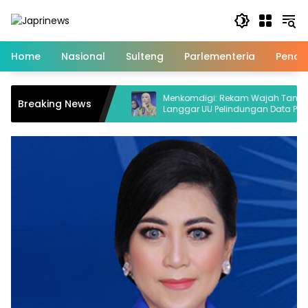
Skip
to
content
Home
Nasional
Sulteng
Parlementeria
Pendi
gkan Strategi
Menkomdigi: Rekam Wajah Tanpa Izin
Breaking News
ewat Penguatan
Langgar UU Pelindungan Data Pribadi
elola SDA