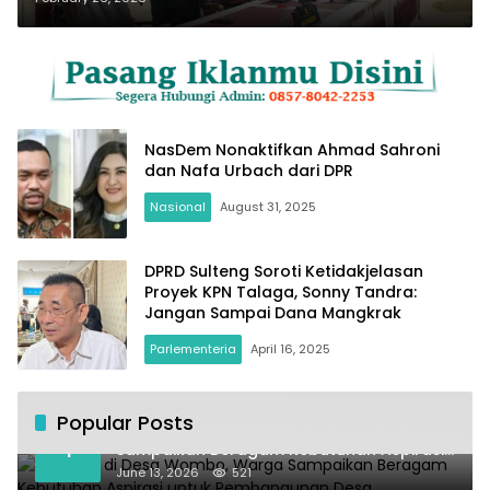
NasDem Nonaktifkan Ahmad Sahroni
dan Nafa Urbach dari DPR
Nasional
August 31, 2025
DPRD Sulteng Soroti Ketidakjelasan
Proyek KPN Talaga, Sonny Tandra:
Jangan Sampai Dana Mangkrak
Parlementeria
April 16, 2025
Popular Posts
Kundapil di Desa Wombo, Warga
1
Sampaikan Beragam Kebutuhan Aspirasi
untuk Pembangunan Desa
June 13, 2026
521