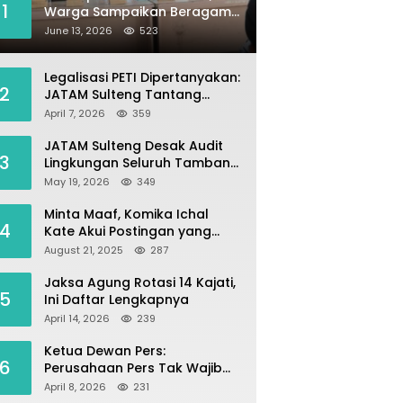
1
Warga Sampaikan Beragam
Kebutuhan Aspirasi untuk
June 13, 2026
523
Pembangunan Desa
Legalisasi PETI Dipertanyakan:
2
JATAM Sulteng Tantang
Gubernur Berhenti Andalkan
April 7, 2026
359
Tambang dan Selamatkan
Parigi Moutong sebagai
JATAM Sulteng Desak Audit
3
Lumbung Pangan
Lingkungan Seluruh Tambang
Batuan di Sepanjang Pesisir
May 19, 2026
349
Palu–Donggala
Minta Maaf, Komika Ichal
4
Kate Akui Postingan yang
Singgung Media Karena Emosi
August 21, 2025
287
Jaksa Agung Rotasi 14 Kajati,
5
Ini Daftar Lengkapnya
April 14, 2026
239
Ketua Dewan Pers:
6
Perusahaan Pers Tak Wajib
Terdaftar, UKW Bukan Syarat
April 8, 2026
231
Jadi Wartawan