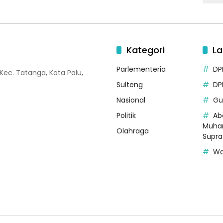
Kategori
La
Parlementeria
DP
 Kec. Tatanga, Kota Palu,
Sulteng
DP
Nasional
Gu
Politik
Ab
Muha
Olahraga
Supr
Wa