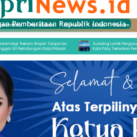
ementeria
Pendidikan
Ekonomi
Sosial
Hukum
 Rekam Wajah Tanpa Izin
Sudding Lantik Pengurus DPC PAN
Pelindungan Data Pribadi
Kota Palu, Tekankan Pengabdian 
Kepentingan Rakyat