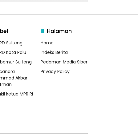
bel
Halaman
RD Sulteng
Home
RD Kota Palu
Indeks Berita
bernur Sulteng
Pedoman Media Siber
candra
Privacy Policy
mmad Akbar
atman
kil ketua MPR RI