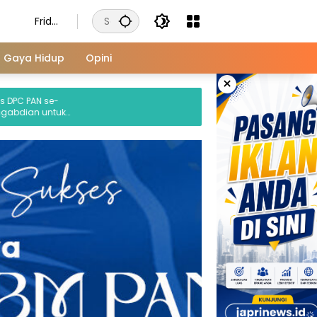
Frida
y,
Augu
Gaya Hidup
Opini
st 7,
×
2026
 se-
untuk