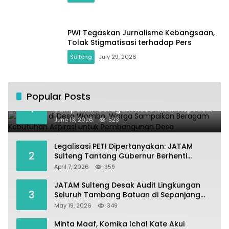
PWI Tegaskan Jurnalisme Kebangsaan,
Tolak Stigmatisasi terhadap Pers
Sulteng
July 29, 2026
Popular Posts
Kundapil di Desa Wombo, Warga
1
Sampaikan Beragam Kebutuhan Aspirasi
untuk Pembangunan Desa
June 13, 2026
523
Legalisasi PETI Dipertanyakan: JATAM
2
Sulteng Tantang Gubernur Berhenti
Andalkan Tambang dan Selamatkan
April 7, 2026
359
Parigi Moutong sebagai Lumbung Pangan
JATAM Sulteng Desak Audit Lingkungan
3
Seluruh Tambang Batuan di Sepanjang
Pesisir Palu–Donggala
May 19, 2026
349
Minta Maaf, Komika Ichal Kate Akui