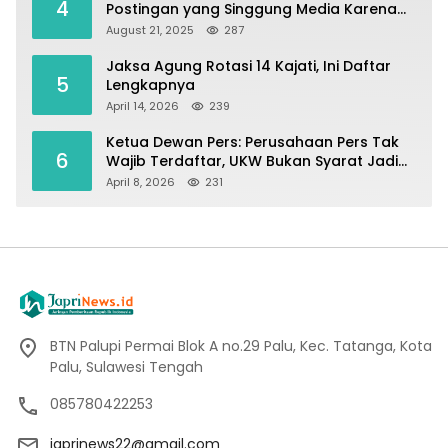
4
Postingan yang Singgung Media Karena
Emosi
August 21, 2025
287
Jaksa Agung Rotasi 14 Kajati, Ini Daftar
5
Lengkapnya
April 14, 2026
239
Ketua Dewan Pers: Perusahaan Pers Tak
6
Wajib Terdaftar, UKW Bukan Syarat Jadi
Wartawan
April 8, 2026
231
BTN Palupi Permai Blok A no.29 Palu, Kec. Tatanga, Kota
Palu, Sulawesi Tengah
085780422253
japrinews22@gmail.com