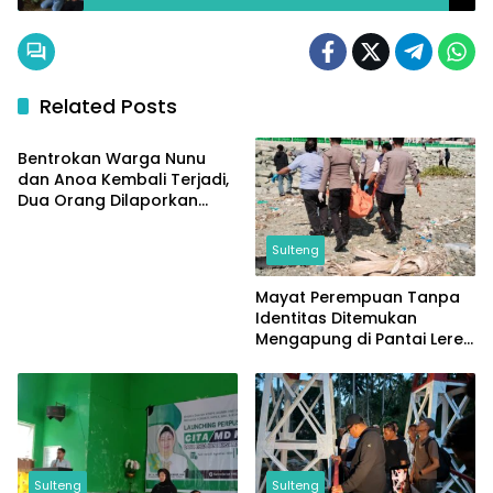
Related Posts
Sulteng
Bentrokan Warga Nunu
dan Anoa Kembali Terjadi,
Dua Orang Dilaporkan
Terluka
Sulteng
Mayat Perempuan Tanpa
Identitas Ditemukan
Mengapung di Pantai Lere,
Sempat Dicabik Dua Ekor
Buaya
Sulteng
Sulteng