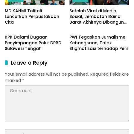
MD KAHMI Tolitoli
Setelah Viral di Media
Luncurkan Perpustakaan
Sosial, Jembatan Baina
Cita
Barat Akhirnya Dibangun
Sulteng
Sulteng
Berkat Perjuangan Akbar
Supratman
KPK Dalami Dugaan
PWI Tegaskan Jurnalisme
Penyimpangan Pokir DPRD
Kebangsaan, Tolak
Sulawesi Tengah
Stigmatisasi terhadap Pers
Leave a Reply
Your email address will not be published.
Required fields are
marked
*