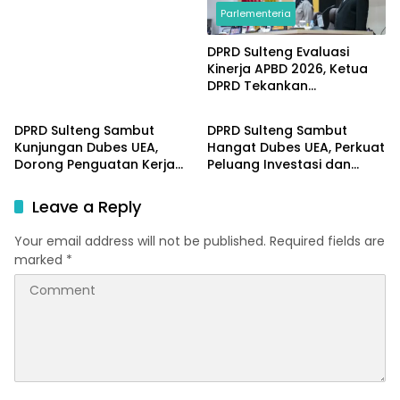
Parlementeria
DPRD Sulteng Evaluasi
Kinerja APBD 2026, Ketua
DPRD Tekankan
Parlementeria
Parlementeria
Pengawasan Anggaran
DPRD Sulteng Sambut
DPRD Sulteng Sambut
Kunjungan Dubes UEA,
Hangat Dubes UEA, Perkuat
Dorong Penguatan Kerja
Peluang Investasi dan
Sama Investasi dan
Kerja Sama Internasional
Pembangunan
Leave a Reply
Your email address will not be published.
Required fields are
marked
*