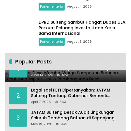
Parlementeria
August 4, 2026
DPRD Sulteng Sambut Hangat Dubes UEA,
Perkuat Peluang Investasi dan Kerja
Sama Internasional
Parlementeria
August 3, 2026
Popular Posts
Kundapil di Desa Wombo, Warga
1
Sampaikan Beragam Kebutuhan Aspirasi
untuk Pembangunan Desa
June 13, 2026
523
Legalisasi PETI Dipertanyakan: JATAM
2
Sulteng Tantang Gubernur Berhenti
Andalkan Tambang dan Selamatkan
April 7, 2026
363
Parigi Moutong sebagai Lumbung Pangan
JATAM Sulteng Desak Audit Lingkungan
3
Seluruh Tambang Batuan di Sepanjang
Pesisir Palu–Donggala
May 19, 2026
349