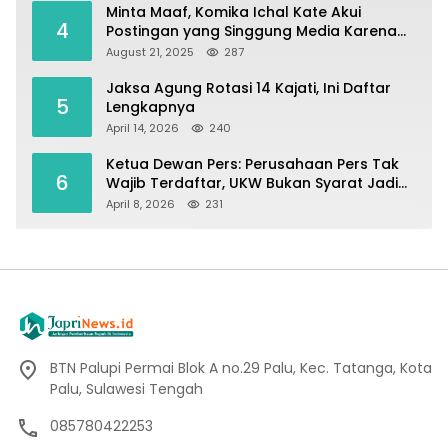
Minta Maaf, Komika Ichal Kate Akui
4
Postingan yang Singgung Media Karena
Emosi
August 21, 2025
287
Jaksa Agung Rotasi 14 Kajati, Ini Daftar
5
Lengkapnya
April 14, 2026
240
Ketua Dewan Pers: Perusahaan Pers Tak
6
Wajib Terdaftar, UKW Bukan Syarat Jadi
Wartawan
April 8, 2026
231
BTN Palupi Permai Blok A no.29 Palu, Kec. Tatanga, Kota
Palu, Sulawesi Tengah
085780422253