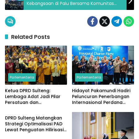
Kebangsaan di Palu Bersama Komunitas
Stand Up
Related Posts
Parlementeria
Parlementeria
Ketua DPRD Sulteng:
Hidayat Pakamundi Hadiri
Lembaga Adat Jadi Pilar
Peluncuran Penerbangan
Persatuan dan
Internasional Perdana
Parlementeria
Pembangunan Daerah
Palu–Guangzhou
DPRD Sulteng Matangkan
Strategi Optimalisasi PAD
Lewat Penguatan Hilirisasi
dan Tata Kelola SDA