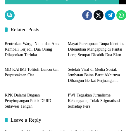
Program S2 dan S3
Related Posts
Sulteng
Sulteng
Bentrokan Warga Nunu dan Anoa
Mayat Perempuan Tanpa Identitas
Kembali Terjadi, Dua Orang
Ditemukan Mengapung di Pantai
Dilaporkan Terluka
Lere, Sempat Dicabik Dua Ekor
Sulteng
Sulteng
Buaya
MD KAHMI Tolitoli Luncurkan
Setelah Viral di Media Sosial,
Perpustakaan Cita
Jembatan Baina Barat Akhirnya
Dibangun Berkat Perjuangan
Sulteng
Sulteng
Akbar Supratman
KPK Dalami Dugaan
PWI Tegaskan Jurnalisme
Penyimpangan Pokir DPRD
Kebangsaan, Tolak Stigmatisasi
Sulawesi Tengah
terhadap Pers
Leave a Reply