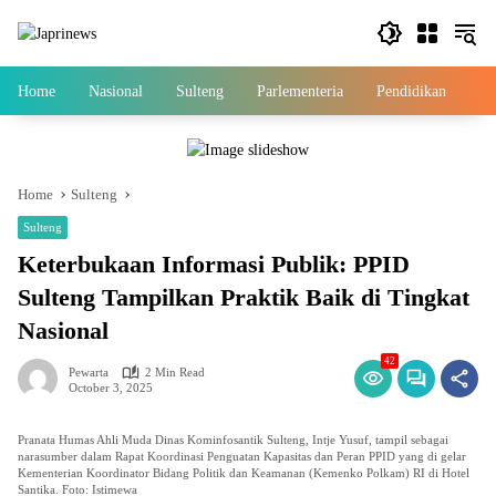
Skip
to
content
Home
Nasional
Sulteng
Parlementeria
Pendidikan
Ek
Home
Sulteng
Sulteng
Keterbukaan Informasi Publik: PPID
Sulteng Tampilkan Praktik Baik di Tingkat
Nasional
42
Pewarta
2 Min Read
October 3, 2025
Pranata Humas Ahli Muda Dinas Kominfosantik Sulteng, Intje Yusuf, tampil sebagai
narasumber dalam Rapat Koordinasi Penguatan Kapasitas dan Peran PPID yang di gelar
Kementerian Koordinator Bidang Politik dan Keamanan (Kemenko Polkam) RI di Hotel
Santika. Foto: Istimewa