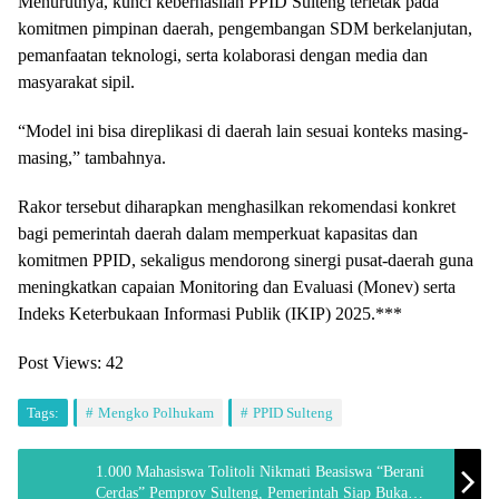
Menurutnya, kunci keberhasilan PPID Sulteng terletak pada
komitmen pimpinan daerah, pengembangan SDM berkelanjutan,
pemanfaatan teknologi, serta kolaborasi dengan media dan
masyarakat sipil.
“Model ini bisa direplikasi di daerah lain sesuai konteks masing-
masing,” tambahnya.
Rakor tersebut diharapkan menghasilkan rekomendasi konkret
bagi pemerintah daerah dalam memperkuat kapasitas dan
komitmen PPID, sekaligus mendorong sinergi pusat-daerah guna
meningkatkan capaian Monitoring dan Evaluasi (Monev) serta
Indeks Keterbukaan Informasi Publik (IKIP) 2025.***
Post Views:
42
Tags:
Mengko Polhukam
PPID Sulteng
1.000 Mahasiswa Tolitoli Nikmati Beasiswa “Berani
Cerdas” Pemprov Sulteng, Pemerintah Siap Buka