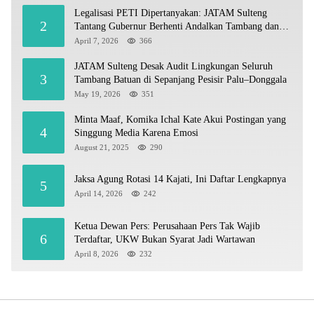
Legalisasi PETI Dipertanyakan: JATAM Sulteng
2
Tantang Gubernur Berhenti Andalkan Tambang dan
Selamatkan Parigi Moutong sebagai Lumbung Pangan
April 7, 2026
366
JATAM Sulteng Desak Audit Lingkungan Seluruh
3
Tambang Batuan di Sepanjang Pesisir Palu–Donggala
May 19, 2026
351
Minta Maaf, Komika Ichal Kate Akui Postingan yang
4
Singgung Media Karena Emosi
August 21, 2025
290
Jaksa Agung Rotasi 14 Kajati, Ini Daftar Lengkapnya
5
April 14, 2026
242
Ketua Dewan Pers: Perusahaan Pers Tak Wajib
6
Terdaftar, UKW Bukan Syarat Jadi Wartawan
April 8, 2026
232