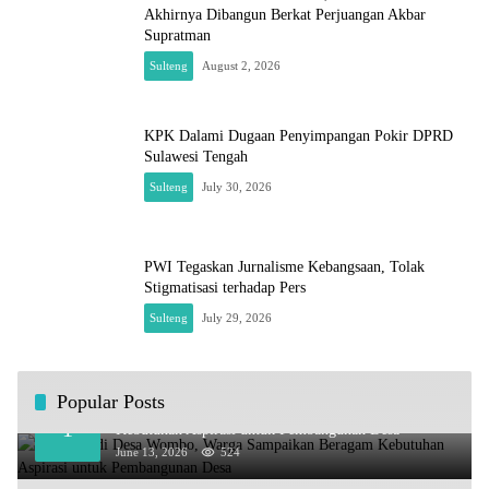
Akhirnya Dibangun Berkat Perjuangan Akbar
Supratman
Sulteng
August 2, 2026
KPK Dalami Dugaan Penyimpangan Pokir DPRD
Sulawesi Tengah
Sulteng
July 30, 2026
PWI Tegaskan Jurnalisme Kebangsaan, Tolak
Stigmatisasi terhadap Pers
Sulteng
July 29, 2026
Popular Posts
Kundapil di Desa Wombo, Warga Sampaikan Beragam
1
Kebutuhan Aspirasi untuk Pembangunan Desa
June 13, 2026
524