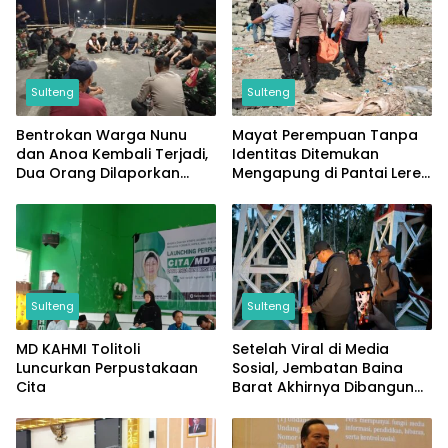
Sulteng
Sulteng
Bentrokan Warga Nunu
Mayat Perempuan Tanpa
dan Anoa Kembali Terjadi,
Identitas Ditemukan
Dua Orang Dilaporkan
Mengapung di Pantai Lere,
Terluka
Sempat Dicabik Dua Ekor
Buaya
Sulteng
Sulteng
MD KAHMI Tolitoli
Setelah Viral di Media
Luncurkan Perpustakaan
Sosial, Jembatan Baina
Cita
Barat Akhirnya Dibangun
Berkat Perjuangan Akbar
Supratman