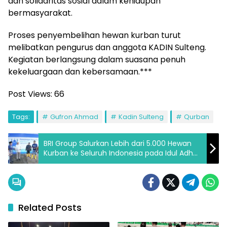
dan solidaritas sosial dalam kehidupan
bermasyarakat.
Proses penyembelihan hewan kurban turut
melibatkan pengurus dan anggota KADIN Sulteng.
Kegiatan berlangsung dalam suasana penuh
kekeluargaan dan kebersamaan.***
Post Views:
66
Tags:
Gufron Ahmad
Kadin Sulteng
Qurban
BRI Group Salurkan Lebih dari 5.000 Hewan
Kurban ke Seluruh Indonesia pada Idul Adha
1447 H
Related Posts