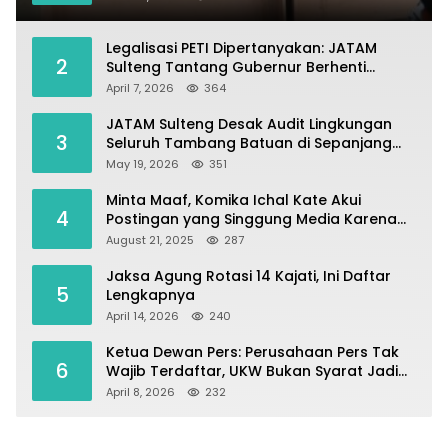
Legalisasi PETI Dipertanyakan: JATAM
2
Sulteng Tantang Gubernur Berhenti
Andalkan Tambang dan Selamatkan
April 7, 2026
364
Parigi Moutong sebagai Lumbung Pangan
JATAM Sulteng Desak Audit Lingkungan
3
Seluruh Tambang Batuan di Sepanjang
Pesisir Palu–Donggala
May 19, 2026
351
Minta Maaf, Komika Ichal Kate Akui
4
Postingan yang Singgung Media Karena
Emosi
August 21, 2025
287
Jaksa Agung Rotasi 14 Kajati, Ini Daftar
5
Lengkapnya
April 14, 2026
240
Ketua Dewan Pers: Perusahaan Pers Tak
6
Wajib Terdaftar, UKW Bukan Syarat Jadi
Wartawan
April 8, 2026
232