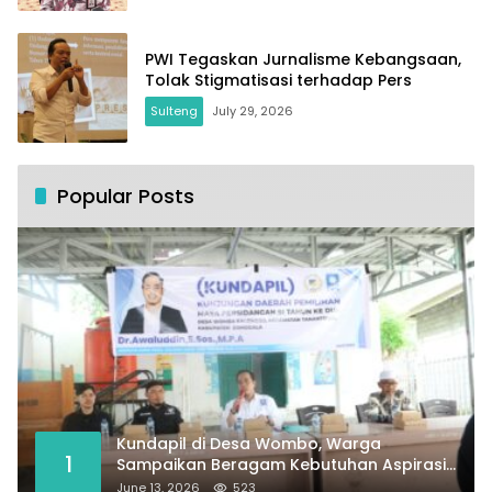
PWI Tegaskan Jurnalisme Kebangsaan,
Tolak Stigmatisasi terhadap Pers
Sulteng
July 29, 2026
Popular Posts
Kundapil di Desa Wombo, Warga
1
Sampaikan Beragam Kebutuhan Aspirasi
untuk Pembangunan Desa
June 13, 2026
523