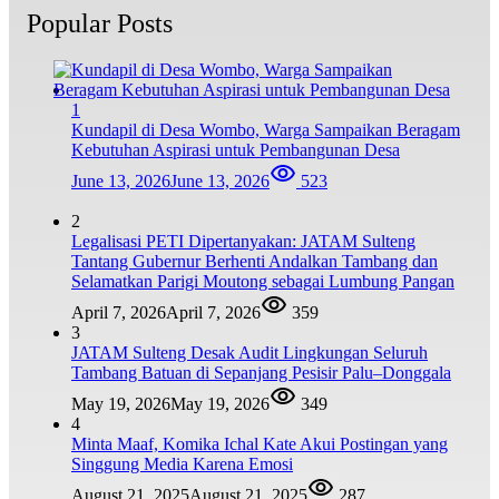
Popular Posts
1
Kundapil di Desa Wombo, Warga Sampaikan Beragam
Kebutuhan Aspirasi untuk Pembangunan Desa
June 13, 2026
June 13, 2026
523
2
Legalisasi PETI Dipertanyakan: JATAM Sulteng
Tantang Gubernur Berhenti Andalkan Tambang dan
Selamatkan Parigi Moutong sebagai Lumbung Pangan
April 7, 2026
April 7, 2026
359
3
JATAM Sulteng Desak Audit Lingkungan Seluruh
Tambang Batuan di Sepanjang Pesisir Palu–Donggala
May 19, 2026
May 19, 2026
349
4
Minta Maaf, Komika Ichal Kate Akui Postingan yang
Singgung Media Karena Emosi
August 21, 2025
August 21, 2025
287