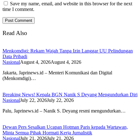
Save my name, email, and website in this browser for the next
time I comment.
Read Also
Menkomdigi: Rekam Wajah Tanpa Izin Langgar UU Pelindungan
Data Pribadi
Nasional
August 4, 2026
August 4, 2026
Jakarta, Japrinews.id – Menteri Komunikasi dan Digital
(Menkomdigi)…
Breaking News! Kepala BGN Nanik S Deyang Mengundurkan Diri
Nasional
July 22, 2026
July 22, 2026
Palu, Japrinews.id – Nanik S. Deyang resmi mengundurkan…
Dewan Pers Sesalkan Ucapan Hotman Paris kepada Wartawan,
Minta Semua Pihak Hormati Kerja Jurnalistik
Nasional
July 21, 2026
July 21, 2026