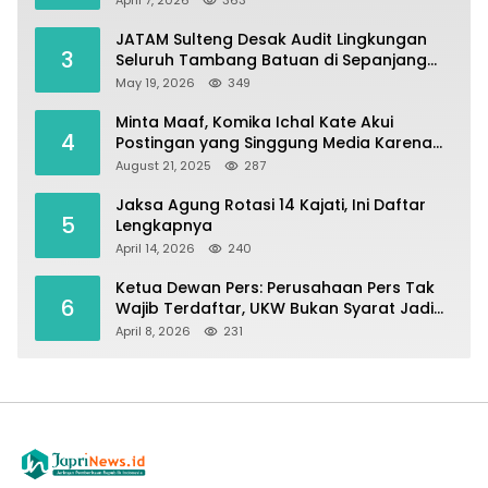
Parigi Moutong sebagai Lumbung Pangan
JATAM Sulteng Desak Audit Lingkungan
3
Seluruh Tambang Batuan di Sepanjang
Pesisir Palu–Donggala
May 19, 2026
349
Minta Maaf, Komika Ichal Kate Akui
4
Postingan yang Singgung Media Karena
Emosi
August 21, 2025
287
Jaksa Agung Rotasi 14 Kajati, Ini Daftar
5
Lengkapnya
April 14, 2026
240
Ketua Dewan Pers: Perusahaan Pers Tak
6
Wajib Terdaftar, UKW Bukan Syarat Jadi
Wartawan
April 8, 2026
231