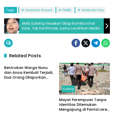
Tags:
Hadianto Rasyid
PMBB
Walikota Palu
AMSI Sulteng Sesalkan Sikap Komika Ichal
Kate, Tak Konfirmasi Justru Lecehkan Media
Related Posts
Sulteng
Bentrokan Warga Nunu
dan Anoa Kembali Terjadi,
Dua Orang Dilaporkan
Terluka
Sulteng
Mayat Perempuan Tanpa
Identitas Ditemukan
Mengapung di Pantai Lere,
Sulteng