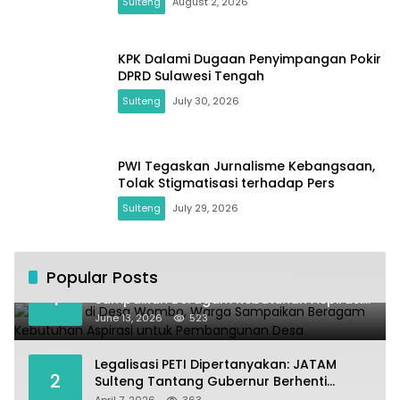
Sulteng
August 2, 2026
KPK Dalami Dugaan Penyimpangan Pokir
DPRD Sulawesi Tengah
Sulteng
July 30, 2026
PWI Tegaskan Jurnalisme Kebangsaan,
Tolak Stigmatisasi terhadap Pers
Sulteng
July 29, 2026
Popular Posts
Kundapil di Desa Wombo, Warga
1
Sampaikan Beragam Kebutuhan Aspirasi
untuk Pembangunan Desa
June 13, 2026
523
Legalisasi PETI Dipertanyakan: JATAM
2
Sulteng Tantang Gubernur Berhenti
Andalkan Tambang dan Selamatkan
April 7, 2026
363