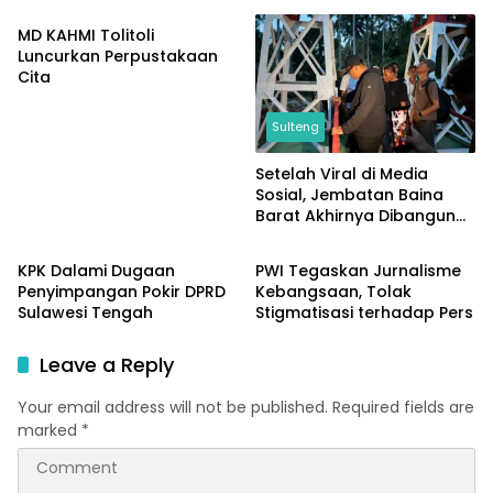
Sempat Dicabik Dua Ekor
Buaya
MD KAHMI Tolitoli
Luncurkan Perpustakaan
Cita
Sulteng
Setelah Viral di Media
Sosial, Jembatan Baina
Barat Akhirnya Dibangun
Sulteng
Sulteng
Berkat Perjuangan Akbar
Supratman
KPK Dalami Dugaan
PWI Tegaskan Jurnalisme
Penyimpangan Pokir DPRD
Kebangsaan, Tolak
Sulawesi Tengah
Stigmatisasi terhadap Pers
Leave a Reply
Your email address will not be published.
Required fields are
marked
*