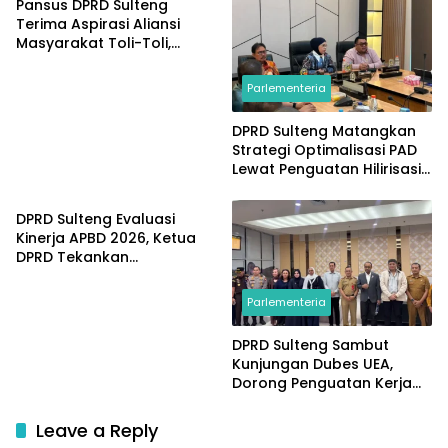
Pansus DPRD Sulteng
Terima Aspirasi Aliansi
Masyarakat Toli-Toli,
Konflik Agraria Sawit Jadi
Sorotan
Parlementeria
DPRD Sulteng Matangkan
Strategi Optimalisasi PAD
Lewat Penguatan Hilirisasi
Parlementeria
dan Tata Kelola SDA
DPRD Sulteng Evaluasi
Kinerja APBD 2026, Ketua
DPRD Tekankan
Pengawasan Anggaran
Parlementeria
DPRD Sulteng Sambut
Kunjungan Dubes UEA,
Dorong Penguatan Kerja
Sama Investasi dan
Pembangunan
Leave a Reply