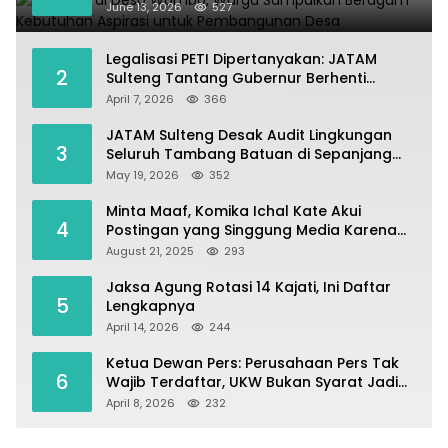
untuk Pembangunan Desa
June 13, 2026
527
Legalisasi PETI Dipertanyakan: JATAM
2
Sulteng Tantang Gubernur Berhenti
Andalkan Tambang dan Selamatkan
April 7, 2026
366
Parigi Moutong sebagai Lumbung Pangan
JATAM Sulteng Desak Audit Lingkungan
3
Seluruh Tambang Batuan di Sepanjang
Pesisir Palu–Donggala
May 19, 2026
352
Minta Maaf, Komika Ichal Kate Akui
4
Postingan yang Singgung Media Karena
Emosi
August 21, 2025
293
Jaksa Agung Rotasi 14 Kajati, Ini Daftar
5
Lengkapnya
April 14, 2026
244
Ketua Dewan Pers: Perusahaan Pers Tak
6
Wajib Terdaftar, UKW Bukan Syarat Jadi
Wartawan
April 8, 2026
232