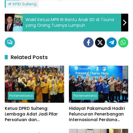
KPID Sulteng
Wakil Ketua MPR RI Bantu Anak SD di Touna
yang Orang Tuanya Lumpuh
Related Posts
Parlementeria
Parlementeria
Ketua DPRD Sulteng:
Hidayat Pakamundi Hadiri
Lembaga Adat Jadi Pilar
Peluncuran Penerbangan
Persatuan dan
Internasional Perdana
Parlementeria
Pembangunan Daerah
Palu–Guangzhou