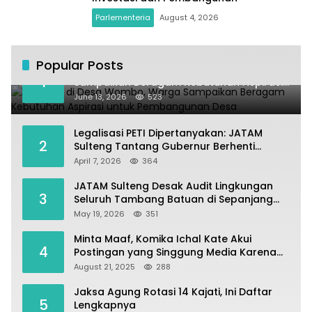
Parlementeria
August 4, 2026
Popular Posts
Kundapil di Desa Wombo, Warga
1
Sampaikan Beragam Kebutuhan Aspirasi
untuk Pembangunan Desa
June 13, 2026
523
Legalisasi PETI Dipertanyakan: JATAM
2
Sulteng Tantang Gubernur Berhenti
Andalkan Tambang dan Selamatkan
April 7, 2026
364
Parigi Moutong sebagai Lumbung Pangan
JATAM Sulteng Desak Audit Lingkungan
3
Seluruh Tambang Batuan di Sepanjang
Pesisir Palu–Donggala
May 19, 2026
351
Minta Maaf, Komika Ichal Kate Akui
4
Postingan yang Singgung Media Karena
Emosi
August 21, 2025
288
Jaksa Agung Rotasi 14 Kajati, Ini Daftar
5
Lengkapnya