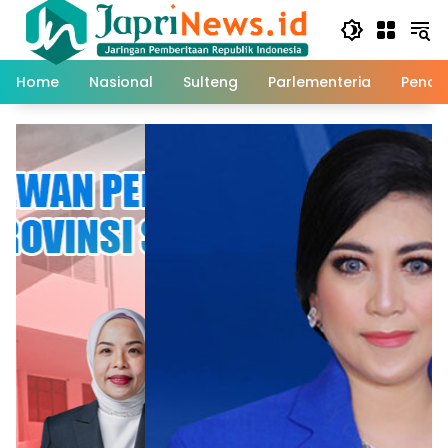
Skip
to
content
Home
Nasional
Sulteng
Parlementeria
Pendi