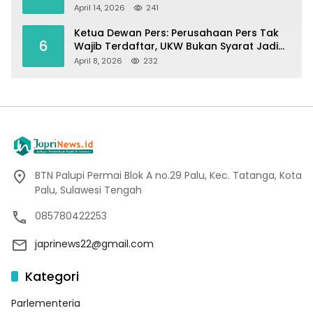
April 14, 2026
241
Ketua Dewan Pers: Perusahaan Pers Tak
6
Wajib Terdaftar, UKW Bukan Syarat Jadi
Wartawan
April 8, 2026
232
BTN Palupi Permai Blok A no.29 Palu, Kec. Tatanga, Kota
Palu, Sulawesi Tengah
085780422253
japrinews22@gmail.com
Kategori
Parlementeria