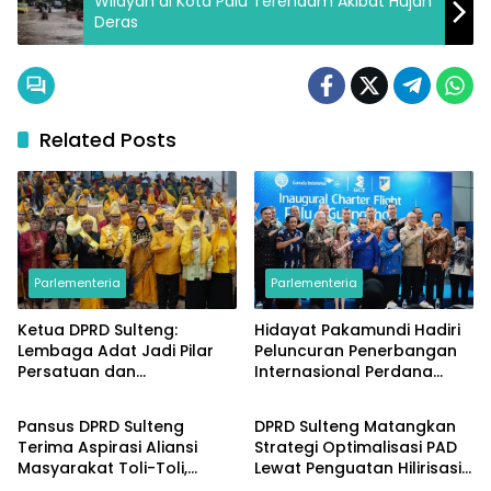
Wilayah di Kota Palu Terendam Akibat Hujan
Deras
Related Posts
Parlementeria
Parlementeria
Ketua DPRD Sulteng:
Hidayat Pakamundi Hadiri
Lembaga Adat Jadi Pilar
Peluncuran Penerbangan
Persatuan dan
Internasional Perdana
Parlementeria
Parlementeria
Pembangunan Daerah
Palu–Guangzhou
Pansus DPRD Sulteng
DPRD Sulteng Matangkan
Terima Aspirasi Aliansi
Strategi Optimalisasi PAD
Masyarakat Toli-Toli,
Lewat Penguatan Hilirisasi
Parlementeria
Parlementeria
Konflik Agraria Sawit Jadi
dan Tata Kelola SDA