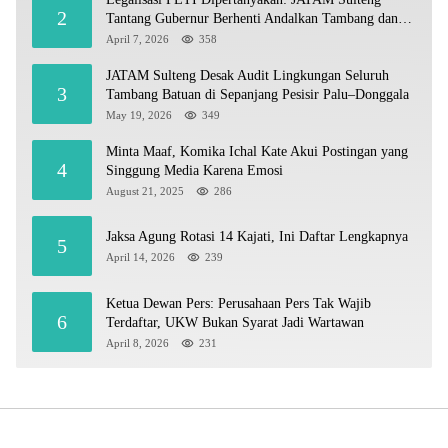
2
Tantang Gubernur Berhenti Andalkan Tambang dan
Selamatkan Parigi Moutong sebagai Lumbung Pangan
April 7, 2026
358
JATAM Sulteng Desak Audit Lingkungan Seluruh
3
Tambang Batuan di Sepanjang Pesisir Palu–Donggala
May 19, 2026
349
Minta Maaf, Komika Ichal Kate Akui Postingan yang
4
Singgung Media Karena Emosi
August 21, 2025
286
Jaksa Agung Rotasi 14 Kajati, Ini Daftar Lengkapnya
5
April 14, 2026
239
Ketua Dewan Pers: Perusahaan Pers Tak Wajib
6
Terdaftar, UKW Bukan Syarat Jadi Wartawan
April 8, 2026
231