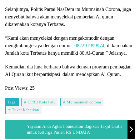
Selanjutnya, Politis Partai NasDem itu Mutmainah Corona, juga
menyebut bahwa akan menyeleksi pemberian Al quran
dikarenakan kotanya Terbatas.
“Kami akan menyeleksi dengan mengakomodir dengan
menghubungi saya dengan nomor
082291999974
, di karenakan
Jumlah kota Terbatas hanya memiliki 80 Al-Quran,” Jelasnya.
Kemudian dia juga berharap bahwa dengan program pembagian
Al-Quran ikut berpartisipasi dalam mendaptkan Al-Quran.
Post Views:
25
Tags:
DPRD Kota Palu
Mutmainnah corona
Tukar Kebaikan
Yayasan Andi Agtas Foundation Bagikan Takjil Gratis
untuk Kelurga Pasien RS UNDATA