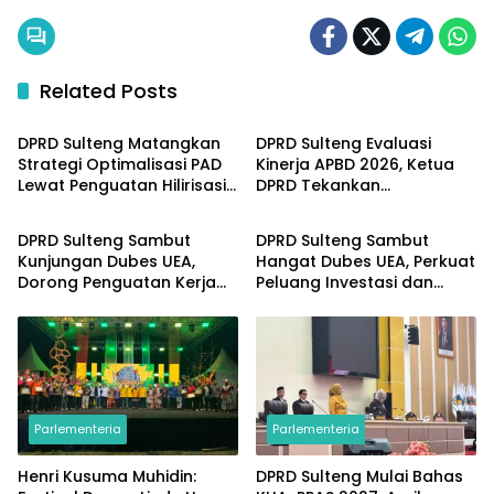
Related Posts
Parlementeria
Parlementeria
DPRD Sulteng Matangkan
DPRD Sulteng Evaluasi
Strategi Optimalisasi PAD
Kinerja APBD 2026, Ketua
Lewat Penguatan Hilirisasi
DPRD Tekankan
Parlementeria
Parlementeria
dan Tata Kelola SDA
Pengawasan Anggaran
DPRD Sulteng Sambut
DPRD Sulteng Sambut
Kunjungan Dubes UEA,
Hangat Dubes UEA, Perkuat
Dorong Penguatan Kerja
Peluang Investasi dan
Sama Investasi dan
Kerja Sama Internasional
Pembangunan
Parlementeria
Parlementeria
Henri Kusuma Muhidin:
DPRD Sulteng Mulai Bahas