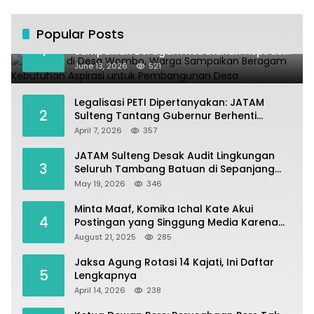
Popular Posts
Kundapil di Desa Wombo, Warga
1
Sampaikan Beragam Kebutuhan Aspirasi
untuk Pembangunan Desa
June 13, 2026
521
Legalisasi PETI Dipertanyakan: JATAM
2
Sulteng Tantang Gubernur Berhenti
Andalkan Tambang dan Selamatkan
April 7, 2026
357
Parigi Moutong sebagai Lumbung Pangan
JATAM Sulteng Desak Audit Lingkungan
3
Seluruh Tambang Batuan di Sepanjang
Pesisir Palu–Donggala
May 19, 2026
346
Minta Maaf, Komika Ichal Kate Akui
4
Postingan yang Singgung Media Karena
Emosi
August 21, 2025
285
Jaksa Agung Rotasi 14 Kajati, Ini Daftar
5
Lengkapnya
April 14, 2026
238