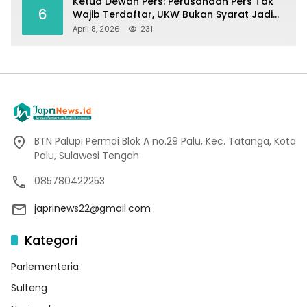
Ketua Dewan Pers: Perusahaan Pers Tak
6
Wajib Terdaftar, UKW Bukan Syarat Jadi
Wartawan
April 8, 2026
231
BTN Palupi Permai Blok A no.29 Palu, Kec. Tatanga, Kota
Palu, Sulawesi Tengah
085780422253
japrinews22@gmail.com
Kategori
Parlementeria
Sulteng