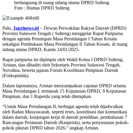
berlangsung di ruang sidang utama DPRD Sulteng
Foto : Humas DPRD Sulteng
Palu,
Japrinews.id
– Dewan Perwakilan Rakyat Daerah (DPRD)
Provinsi Sulawesi Tengah ( Sulteng) menggelar Rapat Paripurna
dengan agenda Penutupan Masa Persidangan I Tahun Kesatu
sekaligus Pembukaan Masa Persidangan II Tahun Kesatu. di ruang
sidang utama DPRD, Kamis 24/01/2025.
Rapat paripurna ini dipimpin oleh Wakil Ketua I DPRD Sulteng,
Aristan, dan dihadiri oleh Sekretaris Provinsi Sulawesi Tengah,
Novalina, beserta jajaran Forum Koordinasi Pimpinan Daerah
(Forkopimda).
Dalam laporannya, Aristan menyampaikan capaian DPRD selama
Masa Persidangan I, termasuk 15 Keputusan DPRD, 9 Keputusan
Pimpinan, dan 1 Raperda yang telah ditetapkan.
“Untuk Masa Persidangan II, berbagai agenda telah dijadwalkan
oleh Badan Musyawarah, seperti reses, koordinasi dan komunikasi
dalam daerah, kunjungan kerja di daerah pemilihan, pembahasan 7
Rancangan Peraturan Daerah (Ranperda), serta penyusunan pokok-
pokok pikiran DPRD tahun 2026,” ungkap Aristan.