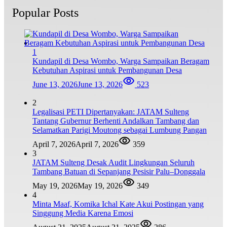
Popular Posts
1
Kundapil di Desa Wombo, Warga Sampaikan Beragam
Kebutuhan Aspirasi untuk Pembangunan Desa
June 13, 2026
June 13, 2026
523
2
Legalisasi PETI Dipertanyakan: JATAM Sulteng
Tantang Gubernur Berhenti Andalkan Tambang dan
Selamatkan Parigi Moutong sebagai Lumbung Pangan
April 7, 2026
April 7, 2026
359
3
JATAM Sulteng Desak Audit Lingkungan Seluruh
Tambang Batuan di Sepanjang Pesisir Palu–Donggala
May 19, 2026
May 19, 2026
349
4
Minta Maaf, Komika Ichal Kate Akui Postingan yang
Singgung Media Karena Emosi