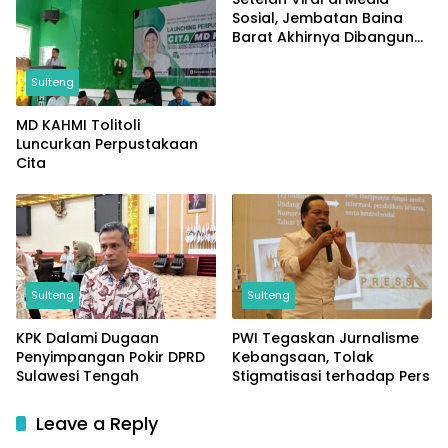
Sosial, Jembatan Baina
Barat Akhirnya Dibangun
Berkat Perjuangan Akbar
Supratman
Sulteng
MD KAHMI Tolitoli
Luncurkan Perpustakaan
Cita
Sulteng
Sulteng
KPK Dalami Dugaan
PWI Tegaskan Jurnalisme
Penyimpangan Pokir DPRD
Kebangsaan, Tolak
Sulawesi Tengah
Stigmatisasi terhadap Pers
Leave a Reply