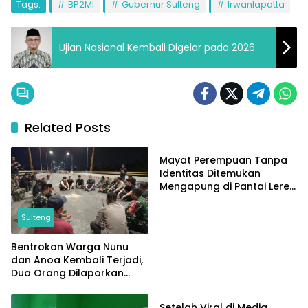
Tags:
BP2MI
Gubernur Sulteng
Irwanlapatta
Ujian Nasional Kembali Digelar pada 2026
Related Posts
Sulteng
Mayat Perempuan Tanpa
Identitas Ditemukan
Mengapung di Pantai Lere,
Sempat Dicabik Dua Ekor
Buaya
Sulteng
Bentrokan Warga Nunu
dan Anoa Kembali Terjadi,
Dua Orang Dilaporkan
Sulteng
Terluka
Setelah Viral di Media