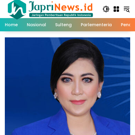
Skip
to
content
Home
Nasional
Sulteng
Parlementeria
Pendi