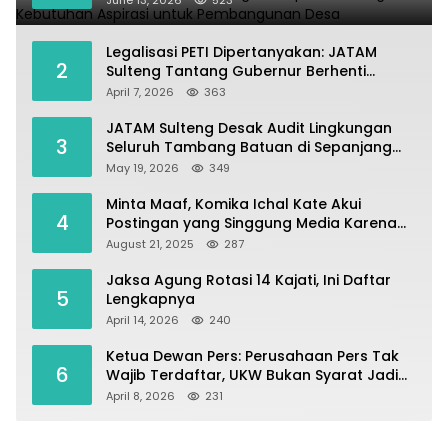
June 13, 2026
523
Legalisasi PETI Dipertanyakan: JATAM
2
Sulteng Tantang Gubernur Berhenti
Andalkan Tambang dan Selamatkan
April 7, 2026
363
Parigi Moutong sebagai Lumbung Pangan
JATAM Sulteng Desak Audit Lingkungan
3
Seluruh Tambang Batuan di Sepanjang
Pesisir Palu–Donggala
May 19, 2026
349
Minta Maaf, Komika Ichal Kate Akui
4
Postingan yang Singgung Media Karena
Emosi
August 21, 2025
287
Jaksa Agung Rotasi 14 Kajati, Ini Daftar
5
Lengkapnya
April 14, 2026
240
Ketua Dewan Pers: Perusahaan Pers Tak
6
Wajib Terdaftar, UKW Bukan Syarat Jadi
Wartawan
April 8, 2026
231