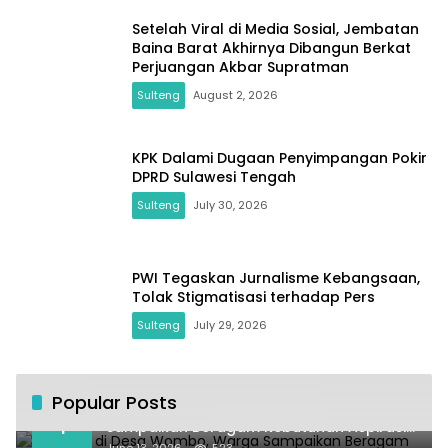
Setelah Viral di Media Sosial, Jembatan
Baina Barat Akhirnya Dibangun Berkat
Perjuangan Akbar Supratman
Sulteng
August 2, 2026
KPK Dalami Dugaan Penyimpangan Pokir
DPRD Sulawesi Tengah
Sulteng
July 30, 2026
PWI Tegaskan Jurnalisme Kebangsaan,
Tolak Stigmatisasi terhadap Pers
Sulteng
July 29, 2026
Popular Posts
Kundapil di Desa Wombo, Warga
1
Sampaikan Beragam Kebutuhan Aspirasi
untuk Pembangunan Desa