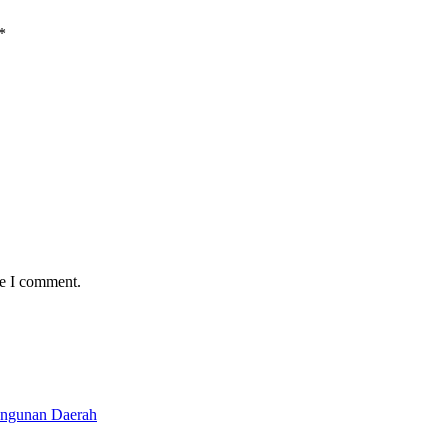
*
me I comment.
angunan Daerah