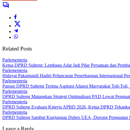
Related Posts
Parlementeria
Ketua DPRD Sulteng: Lembaga Adat Jadi Pilar Persatuan dan Pemb
Parlementeria
Hidayat Pakamundi Hadiri Peluncuran Penerbangan Internasional P
Parlementeria
Pansus DPRD Sulteng Terima Aspirasi Aliansi Masyarakat Toli-Toli, 
Parlementeria
DPRD Sulteng Matangkan Strategi Optimalisasi PAD Lewat Penguata
Parlementeria
DPRD Sulteng Evaluasi Kinerja APBD 2026, Ketua DPRD Tekank
Parlementeria
DPRD Sulteng Sambut Kunjungan Dubes UEA, Dorong Penguatan K
Leave a Reply