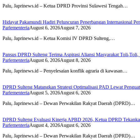
Palu, Japrinews.id – Ketua DPRD Provinsi Sulawesi Tengah…
Hidayat Pakamundi Hadiri Peluncuran Penerbangan Internasional P
Parlementeria
August 6, 2026
August 7, 2026
Palu, Japrinews.id – Ketua Komisi IV DPRD Sulteng,…
Pansus DPRD Sulteng Terima Aspirasi Aliansi Masyarakat Toli-Toli, 
Parlementeria
August 6, 2026
August 8, 2026
Palu, Japrinews.id – Penyelesaian konflik agraria di kawasan…
DPRD Sulteng Matangkan Strategi Optimalisasi PAD Lewat Penguata
Parlementeria
August 5, 2026
August 6, 2026
Palu, Japrinews.id – Dewan Perwakilan Rakyat Daerah (DPRD)…
DPRD Sulteng Evaluasi Kinerja APBD 2026, Ketua DPRD Tekank
Parlementeria
August 4, 2026
August 6, 2026
Palu, Japrinews.id – Dewan Perwakilan Rakyat Daerah (DPRD)…