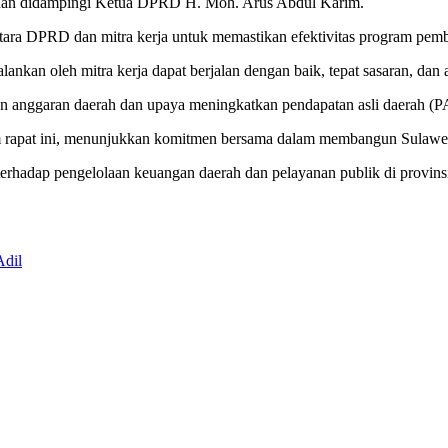
 , dan didampingi Ketua DPRD H. Moh. Arus Abdul Karim.
ara DPRD dan mitra kerja untuk memastikan efektivitas program pemb
ankan oleh mitra kerja dapat berjalan dengan baik, tepat sasaran, dan 
lolaan anggaran daerah dan upaya meningkatkan pendapatan asli daerah 
m rapat ini, menunjukkan komitmen bersama dalam membangun Sulawes
erhadap pengelolaan keuangan daerah dan pelayanan publik di provinsi
Adil