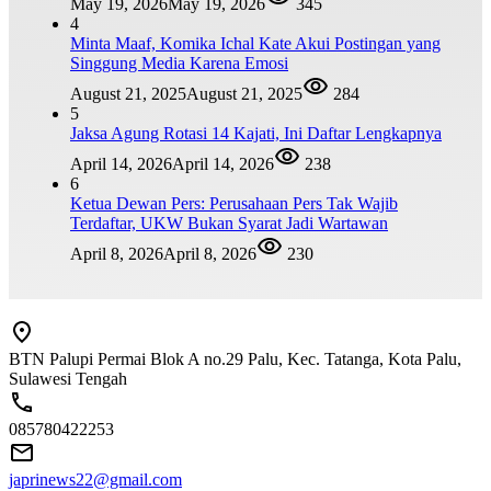
May 19, 2026
May 19, 2026
345
4
Minta Maaf, Komika Ichal Kate Akui Postingan yang
Singgung Media Karena Emosi
August 21, 2025
August 21, 2025
284
5
Jaksa Agung Rotasi 14 Kajati, Ini Daftar Lengkapnya
April 14, 2026
April 14, 2026
238
6
Ketua Dewan Pers: Perusahaan Pers Tak Wajib
Terdaftar, UKW Bukan Syarat Jadi Wartawan
April 8, 2026
April 8, 2026
230
BTN Palupi Permai Blok A no.29 Palu, Kec. Tatanga, Kota Palu,
Sulawesi Tengah
085780422253
japrinews22@gmail.com