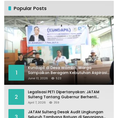
Popular Posts
Kundapil di Desa Wombo, Warga
1
Sampaikan Beragam Kebutuhan Aspirasi
untuk Pembangunan Desa
June 13, 2026
523
Legalisasi PETI Dipertanyakan: JATAM
2
Sulteng Tantang Gubernur Berhenti
Andalkan Tambang dan Selamatkan
April 7, 2026
359
Parigi Moutong sebagai Lumbung Pangan
JATAM Sulteng Desak Audit Lingkungan
3
Seluruh Tambang Batuan di Sepanjang