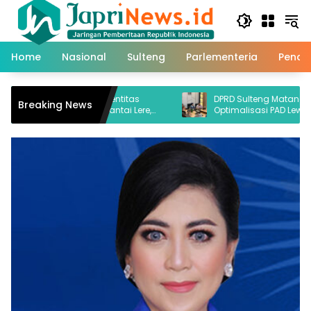
Skip
to
content
Home
Nasional
Sulteng
Parlementeria
Pendi
empuan Tanpa Identitas
DPRD Sulteng Matangkan Strate
Breaking News
Mengapung di Pantai Lere,
Optimalisasi PAD Lewat Pengua
abik Dua Ekor Buaya
Hilirisasi dan Tata Kelola SDA