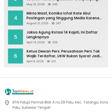
Pesisir Palu–Donggala
May 19, 2026
349
Minta Maaf, Komika Ichal Kate Akui
4
Postingan yang Singgung Media Karena
Emosi
August 21, 2025
287
Jaksa Agung Rotasi 14 Kajati, Ini Daftar
5
Lengkapnya
April 14, 2026
239
Ketua Dewan Pers: Perusahaan Pers Tak
6
Wajib Terdaftar, UKW Bukan Syarat Jadi
Wartawan
April 8, 2026
231
BTN Palupi Permai Blok A no.29 Palu, Kec. Tatanga, Kota
Palu, Sulawesi Tengah