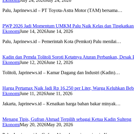
Ekonomi
July 24, 2026
July 24, 2026
Palu, Japrinews.id – PT Toyota-Astra Motor (TAM) bersama…
PWP 2026 Jadi Momentum UMKM Palu Naik Kelas dan Tingkatkan
Ekonomi
June 14, 2026
June 14, 2026
Palu, Japrinews.id – Pemerintah Kota (Pemkot) Palu menilai…
Kadin dan Pemda Tolitoli Soroti Ketatnya Aturan Perbankan, Desa
Ekonomi
June 12, 2026
June 12, 2026
Tolitoli, Japrinews.id – Kamar Dagang dan Industri (Kadin)…
Harga Pertamax Naik Jadi Rp 16.250 per Liter, Warga Keluhkan Be
Ekonomi
June 11, 2026
June 11, 2026
Jakarta, Japrinews.id – Kenaikan harga bahan bakar minyak…
Menang Tipis, Gufran Ahmad Terpilih sebagai Ketua Kadin Sulteng
Ekonomi
May 20, 2026
May 20, 2026