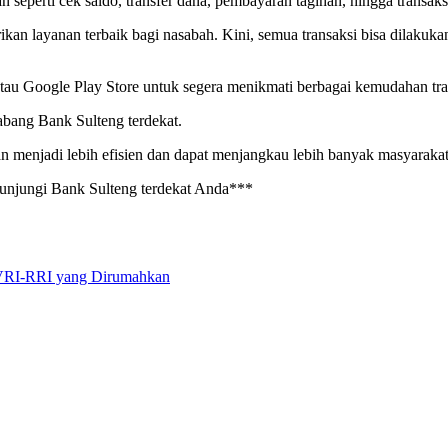
eperti cek saldo, transfer dana, pembayaran tagihan, hingga transaksi
kan layanan terbaik bagi nasabah. Kini, semua transaksi bisa dilakuka
u Google Play Store untuk segera menikmati berbagai kemudahan tran
abang Bank Sulteng terdekat.
menjadi lebih efisien dan dapat menjangkau lebih banyak masyarakat,
kunjungi Bank Sulteng terdekat Anda***
TVRI-RRI yang Dirumahkan