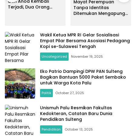
dan Anoa Kembali
Mayat Perempuan
Terjadi, Dua Orang
Tanpa Identitas
Dilaporkan Terluka
Ditemukan Mengapung
di Pantai Lere, Sempat
Dicabik Dua Ekor Buaya
Wakil Ketua MPR RI Gelar Sosialisasi
Empat Pilar Bersama Asosiasi Pedagang
Kopi se-Sulawesi Tengah
Uncategorized
November 19, 2025
Eko Patrio Dampingi DPW PAN Sulteng
Bagikan Bantuan 5000 Paket Sembako
untuk Warga Kota Palu
Politik
October 27, 2025
Unismuh Palu Resmikan Fakultas
Kedokteran, Catatan Baru Dunia
Pendidikan Sulteng
Pendidikan
October 13, 2025