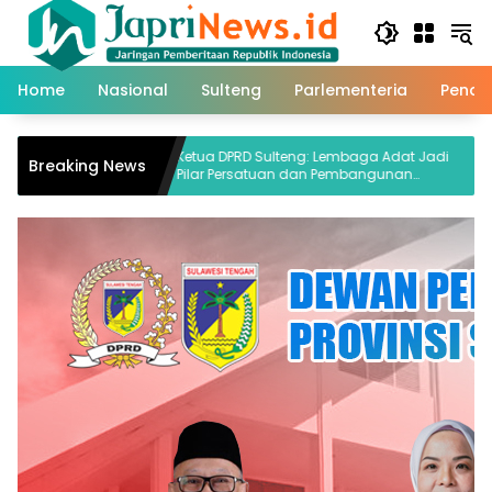
Skip
to
content
Home
Nasional
Sulteng
Parlementeria
Pendi
Ketua DPRD Sulteng: Lembaga Adat Jadi
Bentr
Breaking News
Pilar Persatuan dan Pembangunan
Kembal
Daerah
Terluk