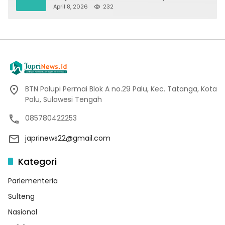
Wartawan
April 8, 2026
232
BTN Palupi Permai Blok A no.29 Palu, Kec. Tatanga, Kota
Palu, Sulawesi Tengah
085780422253
japrinews22@gmail.com
Kategori
Parlementeria
Sulteng
Nasional