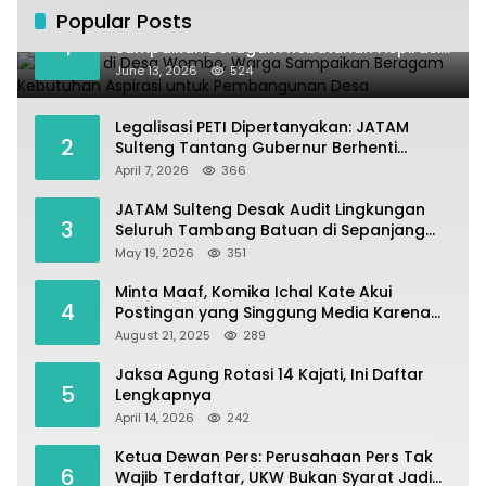
Popular Posts
Kundapil di Desa Wombo, Warga
1
Sampaikan Beragam Kebutuhan Aspirasi
untuk Pembangunan Desa
June 13, 2026
524
Legalisasi PETI Dipertanyakan: JATAM
2
Sulteng Tantang Gubernur Berhenti
Andalkan Tambang dan Selamatkan
April 7, 2026
366
Parigi Moutong sebagai Lumbung Pangan
JATAM Sulteng Desak Audit Lingkungan
3
Seluruh Tambang Batuan di Sepanjang
Pesisir Palu–Donggala
May 19, 2026
351
Minta Maaf, Komika Ichal Kate Akui
4
Postingan yang Singgung Media Karena
Emosi
August 21, 2025
289
Jaksa Agung Rotasi 14 Kajati, Ini Daftar
5
Lengkapnya
April 14, 2026
242
Ketua Dewan Pers: Perusahaan Pers Tak
6
Wajib Terdaftar, UKW Bukan Syarat Jadi