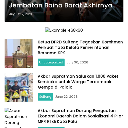
Jembatan Baina Barat Akhirnya
Dibangun Berkat Perjuangan
August 2, 2026
Akbar Supratman
Ketua DPRD Sulteng Tegaskan Komitmen
Perkuat Tata Kelola Pemerintahan
Bersama KPK
Uncategorized
July 30, 2026
Akbar Supratman Salurkan 1.000 Paket
Sembako untuk Warga Terdampak
Gempa di Palolo
Sulteng
June 22, 2026
Akbar Supratman Dorong Penguatan
Ekonomi Daerah Dalam Sosialisasi 4 Pilar
MPR RI di Kota Palu