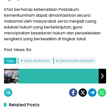
Irfan berharap keberadaan Posbakum
Kemenkumham dapat dimanfaatkan secara
maksimal oleh masyarakat serta menjadi ruang
edukasi hukum yang berkelanjutan, guna
menciptakan kesadaran hukum dan penyelesaian
sengketa yang berkeadilan di tingkat lokal.
Post Views:
84
Tags:
Irpan Abdul Aziz
Ketua Fraksi Gerindra
Related Posts
Politik
Politik