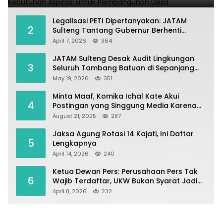
Legalisasi PETI Dipertanyakan: JATAM
2
Sulteng Tantang Gubernur Berhenti
Andalkan Tambang dan Selamatkan
April 7, 2026
364
Parigi Moutong sebagai Lumbung Pangan
JATAM Sulteng Desak Audit Lingkungan
3
Seluruh Tambang Batuan di Sepanjang
Pesisir Palu–Donggala
May 19, 2026
351
Minta Maaf, Komika Ichal Kate Akui
4
Postingan yang Singgung Media Karena
Emosi
August 21, 2025
287
Jaksa Agung Rotasi 14 Kajati, Ini Daftar
5
Lengkapnya
April 14, 2026
240
Ketua Dewan Pers: Perusahaan Pers Tak
6
Wajib Terdaftar, UKW Bukan Syarat Jadi
Wartawan
April 8, 2026
232