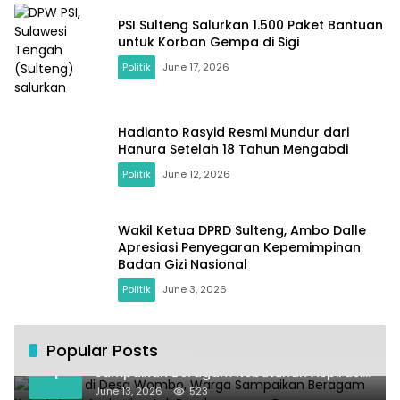
PSI Sulteng Salurkan 1.500 Paket Bantuan
untuk Korban Gempa di Sigi
Politik
June 17, 2026
Hadianto Rasyid Resmi Mundur dari
Hanura Setelah 18 Tahun Mengabdi
Politik
June 12, 2026
Wakil Ketua DPRD Sulteng, Ambo Dalle
Apresiasi Penyegaran Kepemimpinan
Badan Gizi Nasional
Politik
June 3, 2026
Popular Posts
Kundapil di Desa Wombo, Warga
1
Sampaikan Beragam Kebutuhan Aspirasi
untuk Pembangunan Desa
June 13, 2026
523