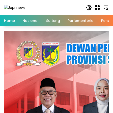
Skip
to
content
Home
Nasional
Sulteng
Parlementeria
Pendi