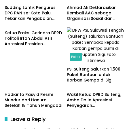
Sudding Lantik Pengurus
Ahmad Ali Deklarasikan
DPC PAN se-Kota Palu,
Kembali AAC sebagai
Tekankan Pengabdian
Organisasi Sosial dan
Politik
untuk Kepentingan Rakyat
Kemanusiaan
Ketua Fraksi Gerindra DPRD
Tolitoli Irfan Abdul Aziz
Apresiasi Presiden
Prabowo atas
Pembangunan Kampung
Politik
Nelayan di Desa Laulalang
PSI Sulteng Salurkan 1.500
Paket Bantuan untuk
Korban Gempa di Sigi
Politik
Politik
Hadianto Rasyid Resmi
Wakil Ketua DPRD Sulteng,
Mundur dari Hanura
Ambo Dalle Apresiasi
Setelah 18 Tahun Mengabdi
Penyegaran
Kepemimpinan Badan Gizi
Nasional
Leave a Reply