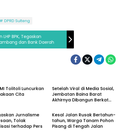
DPRD Sulteng
n LHP BPK, Tegaskan
Tambang dan Bank Daerah
g
Sulteng
I Tolitoli Luncurkan
Setelah Viral di Media Sosial,
takaan Cita
Jembatan Baina Barat
Akhirnya Dibangun Berkat
g
Sulteng
Perjuangan Akbar
Supratman
gaskan Jurnalisme
Kesal Jalan Rusak Bertahun-
saan, Tolak
tahun, Warga Tanam Pohon
isasi terhadap Pers
Pisang di Tengah Jalan