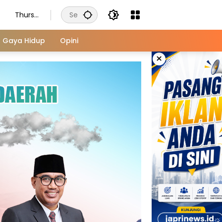
Thursd
ay,
August
Gaya Hidup
Opini
6, 2026
×