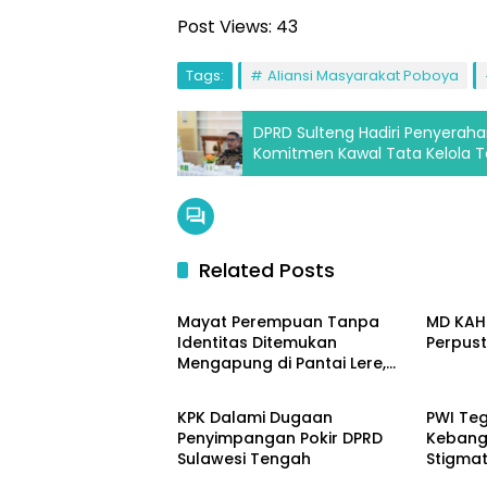
Post Views:
43
Tags:
Aliansi Masyarakat Poboya
DPRD Sulteng Hadiri Penyeraha
Komitmen Kawal Tata Kelola 
Related Posts
Sulteng
Sulten
Mayat Perempuan Tanpa
MD KAHM
Identitas Ditemukan
Perpus
Mengapung di Pantai Lere,
Sulteng
Sulten
Sempat Dicabik Dua Ekor
Buaya
KPK Dalami Dugaan
PWI Te
Penyimpangan Pokir DPRD
Kebang
Sulawesi Tengah
Stigmat