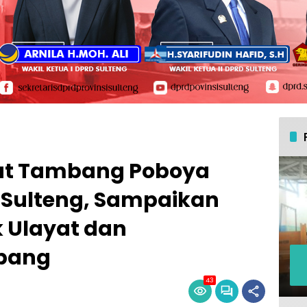
kat Tambang Poboya
D Sulteng, Sampaikan
k Ulayat dan
bang
43