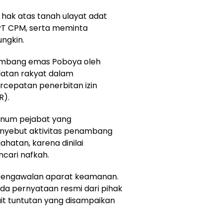
hak atas tanah ulayat adat
h PT CPM, serta meminta
ngkin.
ambang emas Poboya oleh
latan rakyat dalam
cepatan penerbitan izin
R).
knum pejabat yang
nyebut aktivitas penambang
jahatan, karena dinilai
cari nafkah.
 pengawalan aparat keamanan.
 ada pernyataan resmi dari pihak
t tuntutan yang disampaikan