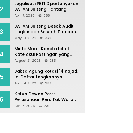
Legalisasi PETI Dipertanyakan:
2
JATAM Sulteng Tantang
Gubernur Berhenti Andalkan
April 7, 2026
358
Tambang dan Selamatkan
Parigi Moutong sebagai
JATAM Sulteng Desak Audit
3
Lumbung Pangan
Lingkungan Seluruh Tambang
Batuan di Sepanjang Pesisir
May 19, 2026
349
Palu–Donggala
Minta Maaf, Komika Ichal
4
Kate Akui Postingan yang
Singgung Media Karena Emosi
August 21, 2025
285
Jaksa Agung Rotasi 14 Kajati,
5
Ini Daftar Lengkapnya
April 14, 2026
239
Ketua Dewan Pers:
6
Perusahaan Pers Tak Wajib
Terdaftar, UKW Bukan Syarat
April 8, 2026
231
Jadi Wartawan