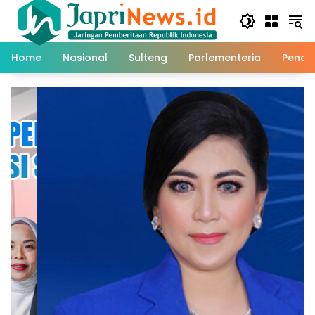
Skip
to
content
Home
Nasional
Sulteng
Parlementeria
Pendi