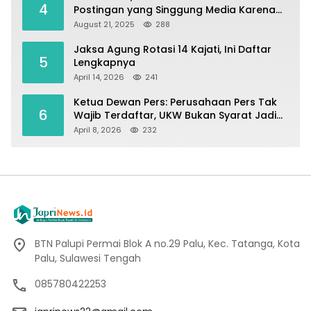
4
Postingan yang Singgung Media Karena
Emosi
August 21, 2025
288
Jaksa Agung Rotasi 14 Kajati, Ini Daftar
5
Lengkapnya
April 14, 2026
241
Ketua Dewan Pers: Perusahaan Pers Tak
6
Wajib Terdaftar, UKW Bukan Syarat Jadi
Wartawan
April 8, 2026
232
BTN Palupi Permai Blok A no.29 Palu, Kec. Tatanga, Kota
Palu, Sulawesi Tengah
085780422253