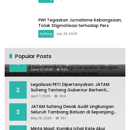
PWI Tegaskan Jurnalisme Kebangsaan,
Tolak Stigmatisasi terhadap Pers
Sulteng
July 29, 2026
Popular Posts
Kundapil di Desa Wombo, Warga
1
Sampaikan Beragam Kebutuhan Aspirasi
untuk Pembangunan Desa
June 13, 2026
523
Legalisasi PETI Dipertanyakan: JATAM
2
Sulteng Tantang Gubernur Berhenti
Andalkan Tambang dan Selamatkan
April 7, 2026
364
Parigi Moutong sebagai Lumbung Pangan
JATAM Sulteng Desak Audit Lingkungan
3
Seluruh Tambang Batuan di Sepanjang
Pesisir Palu–Donggala
May 19, 2026
351
Minta Maaf, Komika Ichal Kate Akui