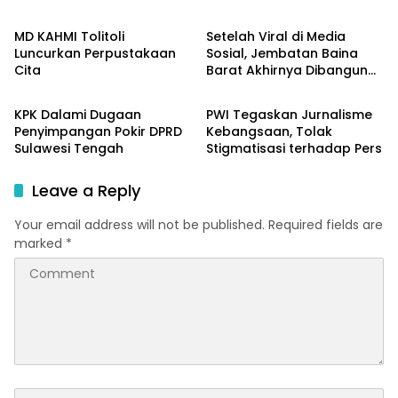
Terluka
Sempat Dicabik Dua Ekor
Buaya
MD KAHMI Tolitoli
Setelah Viral di Media
Luncurkan Perpustakaan
Sosial, Jembatan Baina
Cita
Barat Akhirnya Dibangun
Sulteng
Sulteng
Berkat Perjuangan Akbar
Supratman
KPK Dalami Dugaan
PWI Tegaskan Jurnalisme
Penyimpangan Pokir DPRD
Kebangsaan, Tolak
Sulawesi Tengah
Stigmatisasi terhadap Pers
Leave a Reply
Your email address will not be published.
Required fields are
marked
*