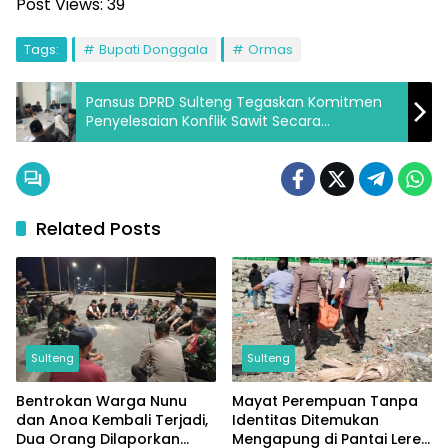
Post Views:
39
Tags:
Bupati Donggala
Ormas
Pansus DPRD Sulteng Tegaskan Komitmen
Penyelesaian Konflik Sawit Secara
Transparan
Related Posts
Sulteng
Sulteng
Bentrokan Warga Nunu
Mayat Perempuan Tanpa
dan Anoa Kembali Terjadi,
Identitas Ditemukan
Dua Orang Dilaporkan
Mengapung di Pantai Lere,
Sulteng
Sulteng