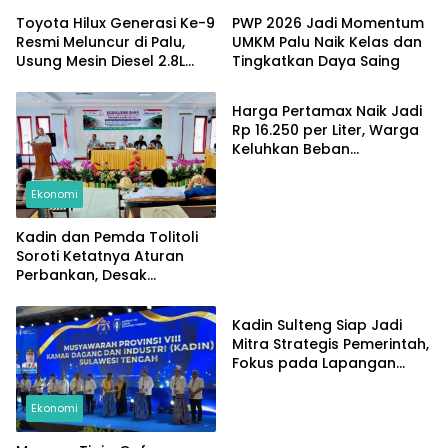
Toyota Hilux Generasi Ke-9
PWP 2026 Jadi Momentum
Resmi Meluncur di Palu,
UMKM Palu Naik Kelas dan
Usung Mesin Diesel 2.8L
Tingkatkan Daya Saing
Ekonomi
dan Fitur Keselamatan
Canggih
Harga Pertamax Naik Jadi
Rp 16.250 per Liter, Warga
Keluhkan Beban
Pengeluaran Bertambah
Ekonomi
Kadin dan Pemda Tolitoli
Soroti Ketatnya Aturan
Perbankan, Desak
Ekonomi
Penyaluran KUR
Dipermudah
Kadin Sulteng Siap Jadi
Mitra Strategis Pemerintah,
Fokus pada Lapangan
Kerja dan Pemerataan
Ekonomi
Ekonomi