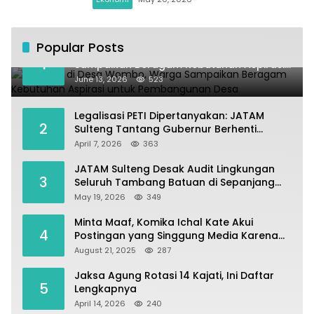
Popular Posts
Kundapil di Desa Wombo, Warga
1
Sampaikan Beragam Kebutuhan Aspirasi
untuk Pembangunan Desa
June 13, 2026
523
Legalisasi PETI Dipertanyakan: JATAM
2
Sulteng Tantang Gubernur Berhenti
Andalkan Tambang dan Selamatkan
April 7, 2026
363
Parigi Moutong sebagai Lumbung Pangan
JATAM Sulteng Desak Audit Lingkungan
3
Seluruh Tambang Batuan di Sepanjang
Pesisir Palu–Donggala
May 19, 2026
349
Minta Maaf, Komika Ichal Kate Akui
4
Postingan yang Singgung Media Karena
Emosi
August 21, 2025
287
Jaksa Agung Rotasi 14 Kajati, Ini Daftar
5
Lengkapnya
April 14, 2026
240