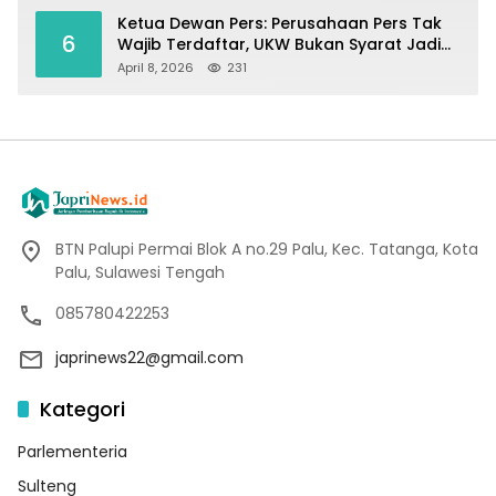
Ketua Dewan Pers: Perusahaan Pers Tak
6
Wajib Terdaftar, UKW Bukan Syarat Jadi
Wartawan
April 8, 2026
231
BTN Palupi Permai Blok A no.29 Palu, Kec. Tatanga, Kota
Palu, Sulawesi Tengah
085780422253
japrinews22@gmail.com
Kategori
Parlementeria
Sulteng