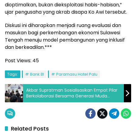
dioptimalkan, bukan dieksploitasi habis-habisan,”
ujar pengusaha yang akrab disapa Ko Awi tersebut.
Diskusi ini diharapkan menjadi ruang evaluasi dan
masukan bagi perkembangan ekonomi Sulawesi
Tengah menuju model pembangunan yang inklusif
dan berkeadilan.***
Post Views:
45
Tags:
Bank BI
Paramasu Hotel Palu
Akbar Supratman Sosialisasikan Empat Pilar
Berkolaborasi Bersama Generasi Muda
Inovatif di Palu
Related Posts
Ekonomi
Ekonomi