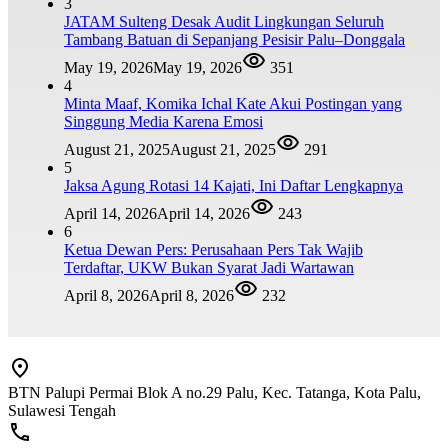
3
JATAM Sulteng Desak Audit Lingkungan Seluruh
Tambang Batuan di Sepanjang Pesisir Palu–Donggala
May 19, 2026
May 19, 2026
351
4
Minta Maaf, Komika Ichal Kate Akui Postingan yang
Singgung Media Karena Emosi
August 21, 2025
August 21, 2025
291
5
Jaksa Agung Rotasi 14 Kajati, Ini Daftar Lengkapnya
April 14, 2026
April 14, 2026
243
6
Ketua Dewan Pers: Perusahaan Pers Tak Wajib
Terdaftar, UKW Bukan Syarat Jadi Wartawan
April 8, 2026
April 8, 2026
232
BTN Palupi Permai Blok A no.29 Palu, Kec. Tatanga, Kota Palu,
Sulawesi Tengah