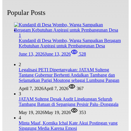
Popular Posts
1
Kundapil di Desa Wombo, Warga Sampaikan Beragam
Kebutuhan Aspirasi untuk Pembangunan Desa
June 13, 2026
June 13, 2026
528
2
Legalisasi PETI Dipertanyakan: JATAM Sulteng
Tantang Gubernur Berhenti Andalkan Tambang dan
Selamatkan Parigi Moutong sebagai Lumbung Pangan
April 7, 2026
April 7, 2026
367
3
JATAM Sulteng Desak Audit Lingkungan Seluruh
Tambang Batuan di Sepanjang Pesisir Palu–Donggala
May 19, 2026
May 19, 2026
353
4
Minta Maaf, Komika Ichal Kate Akui Postingan yang
Singgung Media Karena Emosi