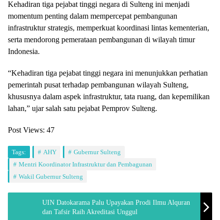
Kehadiran tiga pejabat tinggi negara di Sulteng ini menjadi
momentum penting dalam mempercepat pembangunan
infrastruktur strategis, memperkuat koordinasi lintas kementerian,
serta mendorong pemerataan pembangunan di wilayah timur
Indonesia.
“Kehadiran tiga pejabat tinggi negara ini menunjukkan perhatian
pemerintah pusat terhadap pembangunan wilayah Sulteng,
khususnya dalam aspek infrastruktur, tata ruang, dan kepemilikan
lahan,” ujar salah satu pejabat Pemprov Sulteng.
Post Views:
47
Tags:
AHY
Gubernur Sulteng
Mentri Koordinator Infrastruktur dan Pembagunan
Wakil Gubernur Sulteng
UIN Datokarama Palu Upayakan Prodi Ilmu Alquran
dan Tafsir Raih Akreditasi Unggul