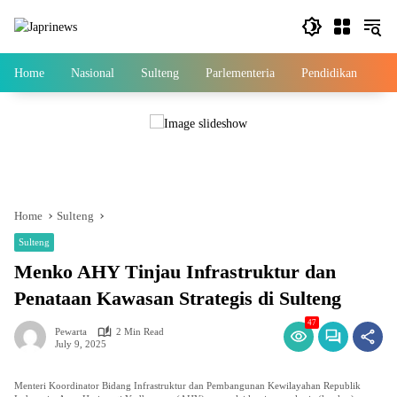
Skip
to
content
Home
Nasional
Sulteng
Parlementeria
Pendidikan
Ek
Home
Sulteng
Sulteng
Menko AHY Tinjau Infrastruktur dan
Penataan Kawasan Strategis di Sulteng
47
Pewarta
2 Min Read
July 9, 2025
Menteri Koordinator Bidang Infrastruktur dan Pembangunan Kewilayahan Republik