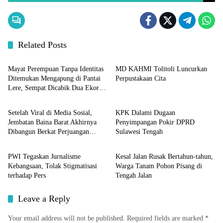
Related Posts
Sulteng
Sulteng
Mayat Perempuan Tanpa Identitas
MD KAHMI Tolitoli Luncurkan
Ditemukan Mengapung di Pantai
Perpustakaan Cita
Lere, Sempat Dicabik Dua Ekor
Sulteng
Sulteng
Buaya
Setelah Viral di Media Sosial,
KPK Dalami Dugaan
Jembatan Baina Barat Akhirnya
Penyimpangan Pokir DPRD
Dibangun Berkat Perjuangan
Sulawesi Tengah
Sulteng
Sulteng
Akbar Supratman
PWI Tegaskan Jurnalisme
Kesal Jalan Rusak Bertahun-tahun,
Kebangsaan, Tolak Stigmatisasi
Warga Tanam Pohon Pisang di
terhadap Pers
Tengah Jalan
Leave a Reply
Your email address will not be published.
Required fields are marked
*