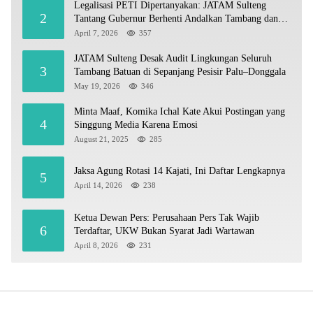
Legalisasi PETI Dipertanyakan: JATAM Sulteng
2
Tantang Gubernur Berhenti Andalkan Tambang dan
Selamatkan Parigi Moutong sebagai Lumbung Pangan
April 7, 2026
357
JATAM Sulteng Desak Audit Lingkungan Seluruh
3
Tambang Batuan di Sepanjang Pesisir Palu–Donggala
May 19, 2026
346
Minta Maaf, Komika Ichal Kate Akui Postingan yang
4
Singgung Media Karena Emosi
August 21, 2025
285
Jaksa Agung Rotasi 14 Kajati, Ini Daftar Lengkapnya
5
April 14, 2026
238
Ketua Dewan Pers: Perusahaan Pers Tak Wajib
6
Terdaftar, UKW Bukan Syarat Jadi Wartawan
April 8, 2026
231