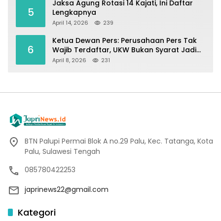
Jaksa Agung Rotasi 14 Kajati, Ini Daftar
5
Lengkapnya
April 14, 2026
239
Ketua Dewan Pers: Perusahaan Pers Tak
6
Wajib Terdaftar, UKW Bukan Syarat Jadi
Wartawan
April 8, 2026
231
BTN Palupi Permai Blok A no.29 Palu, Kec. Tatanga, Kota
Palu, Sulawesi Tengah
085780422253
japrinews22@gmail.com
Kategori