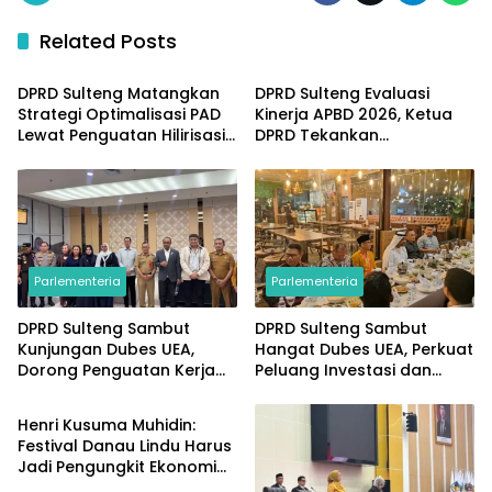
Related Posts
Parlementeria
Parlementeria
DPRD Sulteng Matangkan
DPRD Sulteng Evaluasi
Strategi Optimalisasi PAD
Kinerja APBD 2026, Ketua
Lewat Penguatan Hilirisasi
DPRD Tekankan
dan Tata Kelola SDA
Pengawasan Anggaran
Parlementeria
Parlementeria
DPRD Sulteng Sambut
DPRD Sulteng Sambut
Kunjungan Dubes UEA,
Hangat Dubes UEA, Perkuat
Dorong Penguatan Kerja
Peluang Investasi dan
Parlementeria
Sama Investasi dan
Kerja Sama Internasional
Pembangunan
Henri Kusuma Muhidin:
Festival Danau Lindu Harus
Jadi Pengungkit Ekonomi
Masyarakat Sigi