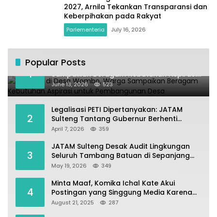
2027, Arnila Tekankan Transparansi dan
Keberpihakan pada Rakyat
Parlementeria
July 16, 2026
Popular Posts
Kundapil di Desa Wombo, Warga
1
Sampaikan Beragam Kebutuhan Aspirasi
untuk Pembangunan Desa
June 13, 2026
523
Legalisasi PETI Dipertanyakan: JATAM
2
Sulteng Tantang Gubernur Berhenti
Andalkan Tambang dan Selamatkan
April 7, 2026
359
Parigi Moutong sebagai Lumbung Pangan
JATAM Sulteng Desak Audit Lingkungan
3
Seluruh Tambang Batuan di Sepanjang
Pesisir Palu–Donggala
May 19, 2026
349
Minta Maaf, Komika Ichal Kate Akui
4
Postingan yang Singgung Media Karena
Emosi
August 21, 2025
287