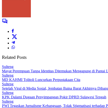
Related Posts
Sulteng
Mayat Perempuan Tanpa Identitas Ditemukan Mengapung di Pantai 
Sulteng
MD KAHMI Tolitoli Luncurkan Perpustakaan Cita
Sulteng
Setelah Viral di Media Sosial, Jembatan Baina Barat Akhirnya Diba
Sulteng
KPK Dalami Dugaan Penyimpangan Pokir DPRD Sulawesi Tengah
Sulteng
PWI Tegaskan Jurnalisme Kebangsaan, Tolak Stigmatisasi terhadap P