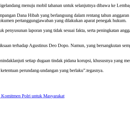
digelandang menuju mobil tahanan untuk selanjutnya dibawa ke Lembag
impangan Dana Hibah yang berlangsung dalam rentang tahun anggaran 
an dokumen pertanggungjawaban yang dilakukan aparat penegak hukum.
k penyusunan laporan yang tidak sesuai fakta, serta peningkatan angg
eriksaan terhadap Agustinus Deo Dopo. Namun, yang bersangkutan semp
enindaklanjuti setiap dugaan tindak pidana korupsi, khususnya yang m
ai ketentuan perundang-undangan yang berlaku”.tegasnya.
 Komitmen Polri untuk Masyarakat