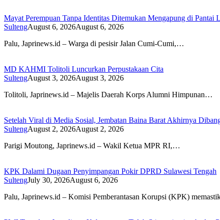
Mayat Perempuan Tanpa Identitas Ditemukan Mengapung di Pantai 
Sulteng
August 6, 2026
August 6, 2026
Palu, Japrinews.id – Warga di pesisir Jalan Cumi-Cumi,…
MD KAHMI Tolitoli Luncurkan Perpustakaan Cita
Sulteng
August 3, 2026
August 3, 2026
Tolitoli, Japrinews.id – Majelis Daerah Korps Alumni Himpunan…
Setelah Viral di Media Sosial, Jembatan Baina Barat Akhirnya Diba
Sulteng
August 2, 2026
August 2, 2026
Parigi Moutong, Japrinews.id – Wakil Ketua MPR RI,…
KPK Dalami Dugaan Penyimpangan Pokir DPRD Sulawesi Tengah
Sulteng
July 30, 2026
August 6, 2026
Palu, Japrinews.id – Komisi Pemberantasan Korupsi (KPK) memast