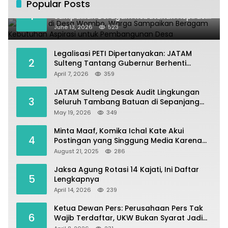
Popular Posts
Kundapil di Desa Wombo, Warga
1
Sampaikan Beragam Kebutuhan Aspirasi
untuk Pembangunan Desa
June 13, 2026
523
Legalisasi PETI Dipertanyakan: JATAM
2
Sulteng Tantang Gubernur Berhenti
Andalkan Tambang dan Selamatkan
April 7, 2026
359
Parigi Moutong sebagai Lumbung Pangan
JATAM Sulteng Desak Audit Lingkungan
3
Seluruh Tambang Batuan di Sepanjang
Pesisir Palu–Donggala
May 19, 2026
349
Minta Maaf, Komika Ichal Kate Akui
4
Postingan yang Singgung Media Karena
Emosi
August 21, 2025
286
Jaksa Agung Rotasi 14 Kajati, Ini Daftar
5
Lengkapnya
April 14, 2026
239
Ketua Dewan Pers: Perusahaan Pers Tak
6
Wajib Terdaftar, UKW Bukan Syarat Jadi
Wartawan