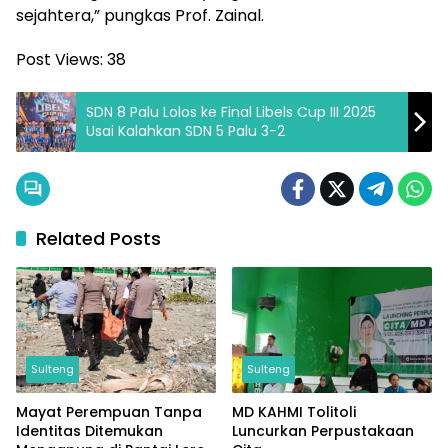
sejahtera,” pungkas Prof. Zainal.
Post Views:
38
SDN 8 Palu Lolos ke Final Libels Cup III 2025
Usai Kalahkan SDN 5 Palu 3-2
Related Posts
Sulteng
Sulteng
Mayat Perempuan Tanpa
MD KAHMI Tolitoli
Identitas Ditemukan
Luncurkan Perpustakaan