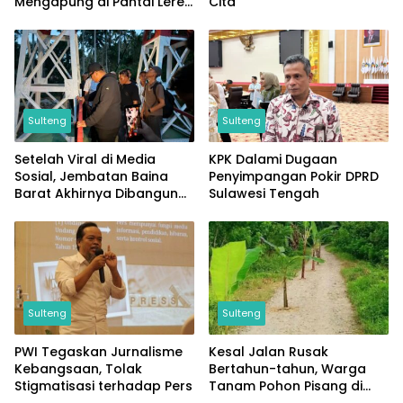
Mengapung di Pantai Lere,
Cita
Sempat Dicabik Dua Ekor
Buaya
Sulteng
Sulteng
Setelah Viral di Media
KPK Dalami Dugaan
Sosial, Jembatan Baina
Penyimpangan Pokir DPRD
Barat Akhirnya Dibangun
Sulawesi Tengah
Berkat Perjuangan Akbar
Supratman
Sulteng
Sulteng
PWI Tegaskan Jurnalisme
Kesal Jalan Rusak
Kebangsaan, Tolak
Bertahun-tahun, Warga
Stigmatisasi terhadap Pers
Tanam Pohon Pisang di