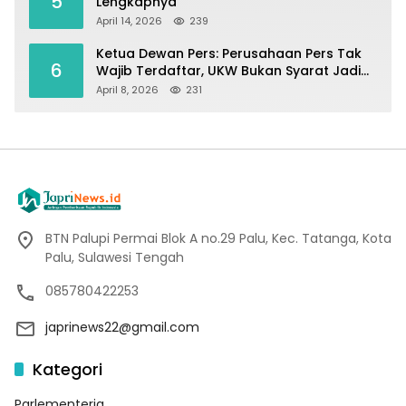
5
Lengkapnya
April 14, 2026
239
Ketua Dewan Pers: Perusahaan Pers Tak
6
Wajib Terdaftar, UKW Bukan Syarat Jadi
Wartawan
April 8, 2026
231
BTN Palupi Permai Blok A no.29 Palu, Kec. Tatanga, Kota
Palu, Sulawesi Tengah
085780422253
japrinews22@gmail.com
Kategori
Parlementeria