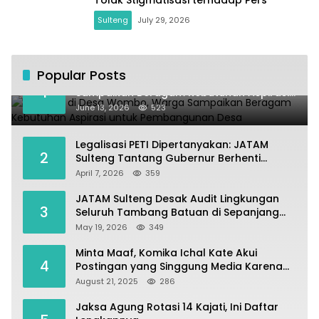
Tolak Stigmatisasi terhadap Pers
Sulteng
July 29, 2026
Popular Posts
Kundapil di Desa Wombo, Warga
1
Sampaikan Beragam Kebutuhan Aspirasi
untuk Pembangunan Desa
June 13, 2026
523
Legalisasi PETI Dipertanyakan: JATAM
2
Sulteng Tantang Gubernur Berhenti
Andalkan Tambang dan Selamatkan
April 7, 2026
359
Parigi Moutong sebagai Lumbung Pangan
JATAM Sulteng Desak Audit Lingkungan
3
Seluruh Tambang Batuan di Sepanjang
Pesisir Palu–Donggala
May 19, 2026
349
Minta Maaf, Komika Ichal Kate Akui
4
Postingan yang Singgung Media Karena
Emosi
August 21, 2025
286
Jaksa Agung Rotasi 14 Kajati, Ini Daftar