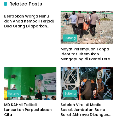
Related Posts
Sulteng
Bentrokan Warga Nunu
dan Anoa Kembali Terjadi,
Dua Orang Dilaporkan
Terluka
Sulteng
Mayat Perempuan Tanpa
Identitas Ditemukan
Mengapung di Pantai Lere,
Sempat Dicabik Dua Ekor
Buaya
Sulteng
Sulteng
MD KAHMI Tolitoli
Setelah Viral di Media
Luncurkan Perpustakaan
Sosial, Jembatan Baina
Cita
Barat Akhirnya Dibangun
Sulteng
Sulteng