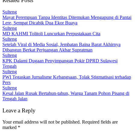
Related Posts
Sulteng
Mayat Perempuan Tanpa Identitas Ditemukan Mengapung di Pantai
Lere, Sempat Dicabik Dua Ekor Buaya
Sulteng
MD KAHMI Tolitoli Luncurkan Perpustakaan Cita
Sulteng
Setelah Viral di Media Sosial, Jembatan Baina Barat Akhirnya
Dibangun Berkat Perjuangan Akbar Supratman
Sulteng
KPK Dalami Dugaan Penyimpangan Pokir DPRD Sulawesi
Tengah
Sulteng
PWI Tegaskan Jurnalisme Kebangsaan, Tolak Stigmatisasi terhadap
Pers
Sulteng
Kesal Jalan Rusak Bertahun-tahun, Warga Tanam Pohon Pisang di
Tengah Jalan
Leave a Reply
Your email address will not be published.
Required fields are
marked
*