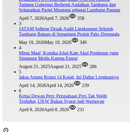
Tantang Gubernur Berhenti Andalkan Tambang dan
Selamatkan Parigi Moutong sebagai Lumbung Pangan
April 7, 2026
April 7, 2026
358
3
JATAM Sulteng Desak Audit Lingkungan Seluruh
Tambang Batuan di Sepanjang Pesisir Palu–Donggala
May 19, 2026
May 19, 2026
349
4
Minta Maaf, Komika Ichal Kate Akui Postingan yang
Singgung Media Karena Emosi
August 21, 2025
August 21, 2025
286
5
Jaksa Agung Rotasi 14 Kajati, Ini Daftar Lengkapnya
April 14, 2026
April 14, 2026
239
6
Ketua Dewan Pers: Perusahaan Pers Tak Wajib
Terdaftar, UKW Bukan Syarat Jadi Wartawan
April 8, 2026
April 8, 2026
231