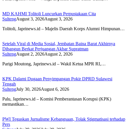
MD KAHMI Tolitoli Luncurkan Perpustakaan Cita
Sulteng
August 3, 2026
August 3, 2026
Tolitoli, Japrinews.id – Majelis Daerah Korps Alumni Himpunan…
Setelah Viral di Media Sosial, Jembatan Baina Barat Akhirnya
Dibangun Berkat Perjuangan Akbar Supratman
Sulteng
August 2, 2026
August 2, 2026
Parigi Moutong, Japrinews.id – Wakil Ketua MPR RI,…
KPK Dalami Dugaan Penyimpangan Pokir DPRD Sulawesi
Tengah
Sulteng
July 30, 2026
August 6, 2026
Palu, Japrinews.id – Komisi Pemberantasan Korupsi (KPK)
memastikan…
PWI Tegaskan Jurnalisme Kebangsaan, Tolak Stigmatisasi terhadap
Pers