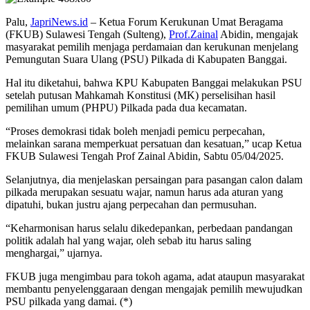
Palu,
JapriNews.id
– Ketua Forum Kerukunan Umat Beragama
(FKUB) Sulawesi Tengah (Sulteng),
Prof.Zainal
Abidin, mengajak
masyarakat pemilih menjaga perdamaian dan kerukunan menjelang
Pemungutan Suara Ulang (PSU) Pilkada di Kabupaten Banggai.
Hal itu diketahui, bahwa KPU Kabupaten Banggai melakukan PSU
setelah putusan Mahkamah Konstitusi (MK) perselisihan hasil
pemilihan umum (PHPU) Pilkada pada dua kecamatan.
“Proses demokrasi tidak boleh menjadi pemicu perpecahan,
melainkan sarana memperkuat persatuan dan kesatuan,” ucap Ketua
FKUB Sulawesi Tengah Prof Zainal Abidin, Sabtu 05/04/2025.
Selanjutnya, dia menjelaskan persaingan para pasangan calon dalam
pilkada merupakan sesuatu wajar, namun harus ada aturan yang
dipatuhi, bukan justru ajang perpecahan dan permusuhan.
“Keharmonisan harus selalu dikedepankan, perbedaan pandangan
politik adalah hal yang wajar, oleh sebab itu harus saling
menghargai,” ujarnya.
FKUB juga mengimbau para tokoh agama, adat ataupun masyarakat
membantu penyelenggaraan dengan mengajak pemilih mewujudkan
PSU pilkada yang damai. (*)