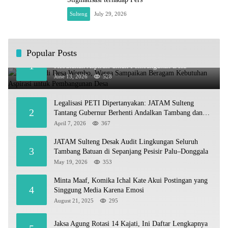
Sulteng
July 29, 2026
Popular Posts
Kundapil di Desa Wombo, Warga Sampaikan Beragam
1
Kebutuhan Aspirasi untuk Pembangunan Desa
June 13, 2026
528
Legalisasi PETI Dipertanyakan: JATAM Sulteng
2
Tantang Gubernur Berhenti Andalkan Tambang dan
Selamatkan Parigi Moutong sebagai Lumbung Pangan
April 7, 2026
367
JATAM Sulteng Desak Audit Lingkungan Seluruh
3
Tambang Batuan di Sepanjang Pesisir Palu–Donggala
May 19, 2026
353
Minta Maaf, Komika Ichal Kate Akui Postingan yang
4
Singgung Media Karena Emosi
August 21, 2025
295
Jaksa Agung Rotasi 14 Kajati, Ini Daftar Lengkapnya