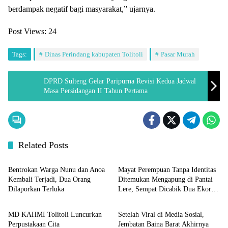
berdampak negatif bagi masyarakat,” ujarnya.
Post Views:
24
Tags:
Dinas Perindang kabupaten Tolitoli
Pasar Murah
DPRD Sulteng Gelar Paripurna Revisi Kedua Jadwal
Masa Persidangan II Tahun Pertama
Related Posts
Sulteng
Sulteng
Bentrokan Warga Nunu dan Anoa
Mayat Perempuan Tanpa Identitas
Kembali Terjadi, Dua Orang
Ditemukan Mengapung di Pantai
Dilaporkan Terluka
Lere, Sempat Dicabik Dua Ekor
Sulteng
Sulteng
Buaya
MD KAHMI Tolitoli Luncurkan
Setelah Viral di Media Sosial,
Perpustakaan Cita
Jembatan Baina Barat Akhirnya