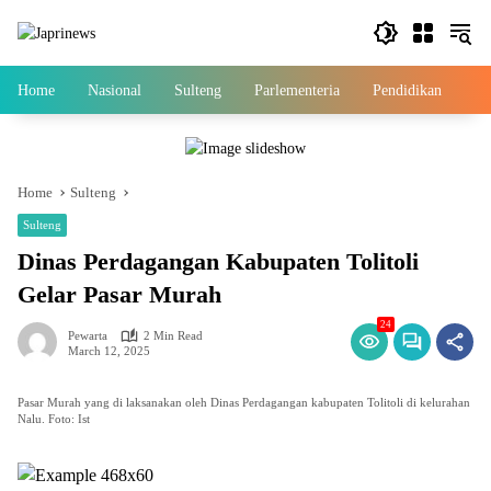
Skip
to
content
Home
Nasional
Sulteng
Parlementeria
Pendidikan
Ek
Home
Sulteng
Sulteng
Dinas Perdagangan Kabupaten Tolitoli
Gelar Pasar Murah
24
Pewarta
2 Min Read
March 12, 2025
Pasar Murah yang di laksanakan oleh Dinas Perdagangan kabupaten Tolitoli di kelurahan
Nalu. Foto: Ist