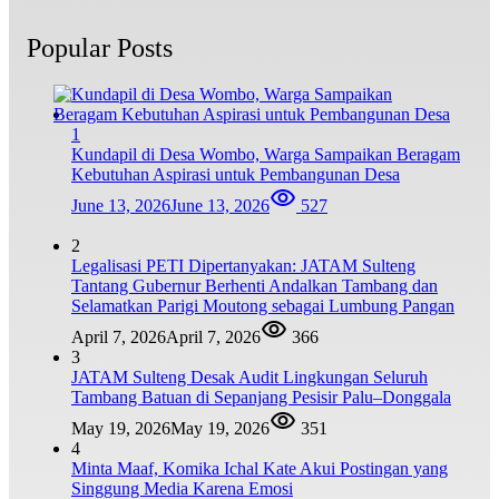
Popular Posts
1
Kundapil di Desa Wombo, Warga Sampaikan Beragam
Kebutuhan Aspirasi untuk Pembangunan Desa
June 13, 2026
June 13, 2026
527
2
Legalisasi PETI Dipertanyakan: JATAM Sulteng
Tantang Gubernur Berhenti Andalkan Tambang dan
Selamatkan Parigi Moutong sebagai Lumbung Pangan
April 7, 2026
April 7, 2026
366
3
JATAM Sulteng Desak Audit Lingkungan Seluruh
Tambang Batuan di Sepanjang Pesisir Palu–Donggala
May 19, 2026
May 19, 2026
351
4
Minta Maaf, Komika Ichal Kate Akui Postingan yang
Singgung Media Karena Emosi