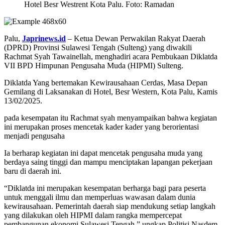
Hotel Besr Westrent Kota Palu. Foto: Ramadan
Palu,
Japrinews.id
– Ketua Dewan Perwakilan Rakyat Daerah
(DPRD) Provinsi Sulawesi Tengah (Sulteng) yang diwakili
Rachmat Syah Tawainellah, menghadiri acara Pembukaan Diklatda
VII BPD Himpunan Pengusaha Muda (HIPMI) Sulteng.
Diklatda Yang bertemakan Kewirausahaan Cerdas, Masa Depan
Gemilang di Laksanakan di Hotel, Besr Western, Kota Palu, Kamis
13/02/2025.
pada kesempatan itu Rachmat syah menyampaikan bahwa kegiatan
ini merupakan proses mencetak kader kader yang berorientasi
menjadi pengusaha
Ia berharap kegiatan ini dapat mencetak pengusaha muda yang
berdaya saing tinggi dan mampu menciptakan lapangan pekerjaan
baru di daerah ini.
“Diklatda ini merupakan kesempatan berharga bagi para peserta
untuk menggali ilmu dan memperluas wawasan dalam dunia
kewirausahaan. Pemerintah daerah siap mendukung setiap langkah
yang dilakukan oleh HIPMI dalam rangka mempercepat
pembangunan ekonomi Sulawesi Tengah,” ungkap Politisi Nasdem